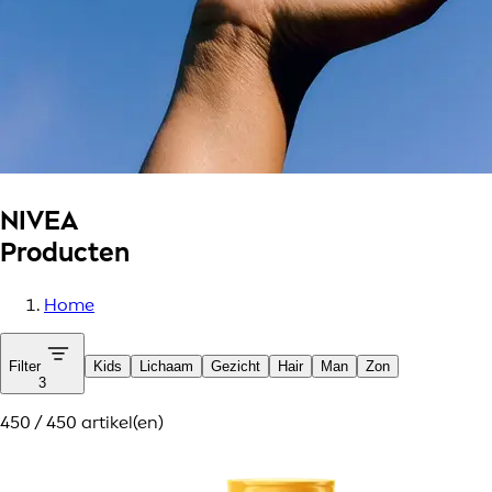
NIVEA
Producten
Home
Filter
Kids
Lichaam
Gezicht
Hair
Man
Zon
3
450 / 450 artikel(en)