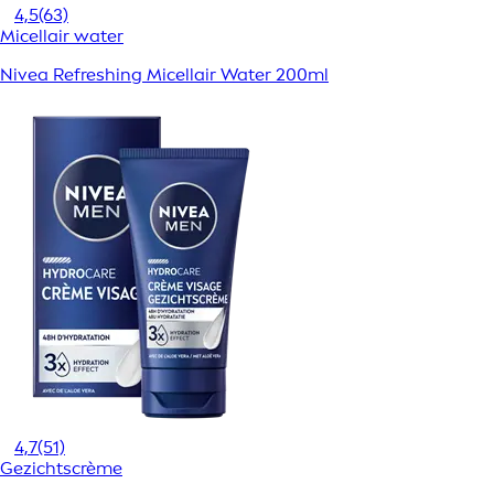
4,5
(63)
Micellair water
Nivea Refreshing Micellair Water 200ml
4,7
(51)
Gezichtscrème