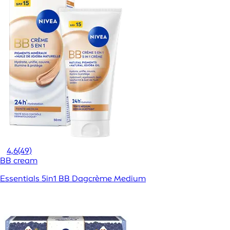
4,6
(49)
BB cream
Essentials 5in1 BB Dagcrème Medium