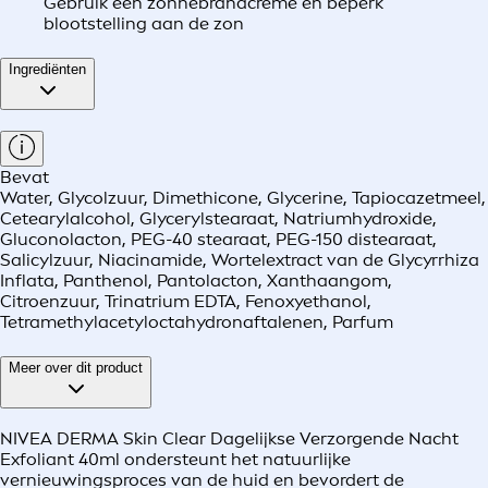
Gebruik een zonnebrandcrème en beperk
blootstelling aan de zon
Ingrediënten
Bevat
Water, Glycolzuur, Dimethicone, Glycerine, Tapiocazetmeel,
Cetearylalcohol, Glycerylstearaat, Natriumhydroxide,
Gluconolacton, PEG-40 stearaat, PEG-150 distearaat,
Salicylzuur, Niacinamide, Wortelextract van de Glycyrrhiza
Inflata, Panthenol, Pantolacton, Xanthaangom,
Citroenzuur, Trinatrium EDTA, Fenoxyethanol,
Tetramethylacetyloctahydronaftalenen, Parfum
Meer over dit product
NIVEA DERMA Skin Clear Dagelijkse Verzorgende Nacht
Exfoliant 40ml ondersteunt het natuurlijke
vernieuwingsproces van de huid en bevordert de