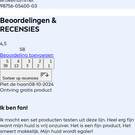
Artikelnummer
98756-05400-03
Beoordelingen &
RECENSIES
4,5
58
Beoordeling toevoegen
5
4
3
2
1
39
13
3
2
1
Sorteer op recensies
Piet de haan
08-10-2024
Ontving gratis product
Ik ben fan!
Ik mocht een set producten testen uit deze lijn. Heel erg fijn
want mijn huid is vrij onzuiver. Het is een fijn product. Het
smeert makkelijk. Mijn huid wordt egaler!