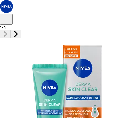
1
/
4