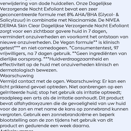
verwijdering van dode huidcellen. Onze Dagelijkse
Verzorgende Nacht Exfoliant bevat een zeer
geconcentreerde formule met 8% AHA/BHA (Glycol- &
Salicylzuur) in combinatie met Niacinamide. De NIVEA
DERMA Skin Clear Dagelijkse Verzorgende Nacht Exfoliant
zorgt voor een zichtbaar gavere huid in 7 dagen,
vermindert onzuiverheden en voorkomt het ontstaan van
nieuwe onzuiverheden. De Vegan formule** is klinisch
getest*** en niet-comedogeen. *Consumententest, 97
vrijwilligers, na 7 dagen gebruik. **Geen ingrediënten van
dierlijke oorsprong. ***Huidverdraagzaamheid en
effectiviteit op de huid met onzuiverheden klinisch en
dermatologisch bewezen.
Waarschuwing
Vermijd contact met de ogen. Waarschuwing: Er kan een
licht prikkend gevoel optreden. Niet aanbrengen op een
geïrriteerde huid; stop het gebruik als irritatie optreedt;
raadpleeg een arts als de irritatie aanhoudt. Dit product
bevat alfahydroxyzuren die de gevoeligheid van uw huid
voor de zon en met name de kans op zonnebrand kunnen
vergroten. Gebruik een zonnebrandcrème en beperk
blootstelling aan de zon tijdens het gebruik van dit
product en gedurende een week daarna.