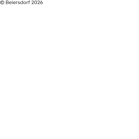
VIND ONS OP
PRODUCTCATEGORIEËN
Gezicht
Mannen
Zon
Cookies
|
Privacyverklaring
|
Gebruiksvoorwaarden
|
Impress
© Beiersdorf 2026