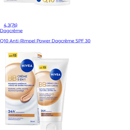
4,3
(76)
Dagcrème
Q10 Anti-Rimpel Power Dagcrème SPF 30