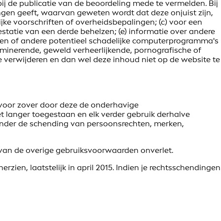
bij de publicatie van de beoordeling mede te vermelden. Bij
gen geeft, waarvan geweten wordt dat deze onjuist zijn,
ijke voorschriften of overheidsbepalingen; (c) voor een
restatie van een derde behelzen; (e) informatie over andere
men of andere potentieel schadelijke computerprogramma's
riminerende, geweld verheerlijkende, pornografische of
 verwijderen en dan wel deze inhoud niet op de website te
n voor zover door deze de onderhavige
t langer toegestaan en elk verder gebruik derhalve
zonder de schending van persoonsrechten, merken,
 van de overige gebruiksvoorwaarden onverlet.
ien, laatstelijk in april 2015. Indien je rechtsschendingen