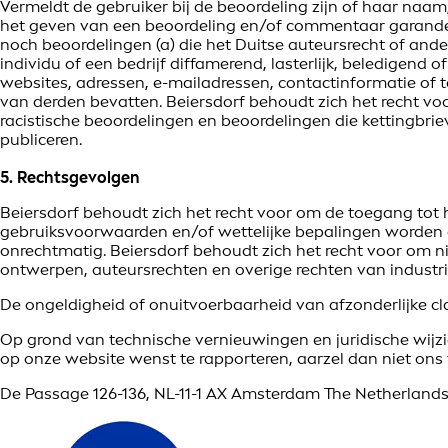
Vermeldt de gebruiker bij de beoordeling zijn of haar naam,
het geven van een beoordeling en/of commentaar garandeer
noch beoordelingen (a) die het Duitse auteursrecht of ander
individu of een bedrijf diffamerend, lasterlijk, beledigend 
websites, adressen, e-mailadressen, contactinformatie of
van derden bevatten. Beiersdorf behoudt zich het recht voo
racistische beoordelingen en beoordelingen die kettingbri
publiceren.
5. Rechtsgevolgen
Beiersdorf behoudt zich het recht voor om de toegang tot 
gebruiksvoorwaarden en/of wettelijke bepalingen worden ge
onrechtmatig. Beiersdorf behoudt zich het recht voor om n
ontwerpen, auteursrechten en overige rechten van industriee
De ongeldigheid of onuitvoerbaarheid van afzonderlijke c
Op grond van technische vernieuwingen en juridische wijzigi
op onze website wenst te rapporteren, aarzel dan niet ons 
De Passage 126-136, NL-11-1 AX Amsterdam The Netherlands,