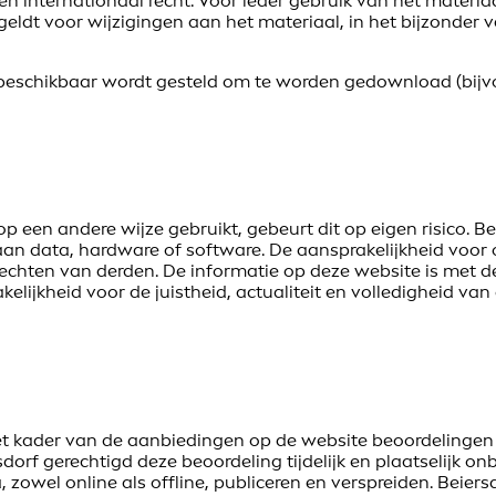
internationaal recht. Voor ieder gebruik van het materiaa
e geldt voor wijzigingen aan het materiaal, in het bijzonde
jk beschikbaar wordt gesteld om te worden gedownload (bij
 een andere wijze gebruikt, gebeurt dit op eigen risico. Bei
an data, hardware of software. De aansprakelijkheid voor op
echten van derden. De informatie op deze website is met d
lijkheid voor de juistheid, actualiteit en volledigheid van
et kader van de aanbiedingen op de website beoordelingen
sdorf gerechtigd deze beoordeling tijdelijk en plaatselijk 
zowel online als offline, publiceren en verspreiden. Beiers