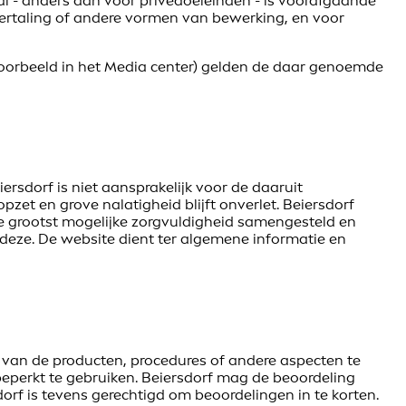
l - anders dan voor privédoeleinden - is voorafgaande
r vertaling of andere vormen van bewerking, en voor
voorbeeld in het Media center) gelden de daar genoemde
ersdorf is niet aansprakelijk voor de daaruit
zet en grove nalatigheid blijft onverlet. Beiersdorf
e grootst mogelijke zorgvuldigheid samengesteld en
 deze. De website dient ter algemene informatie en
 van de producten, procedures of andere aspecten te
onbeperkt te gebruiken. Beiersdorf mag de beoordeling
dorf is tevens gerechtigd om beoordelingen in te korten.