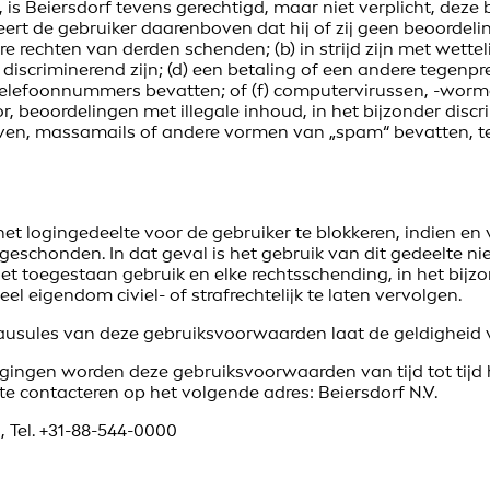
 is Beiersdorf tevens gerechtigd, maar niet verplicht, deze 
t de gebruiker daarenboven dat hij of zij geen beoordelin
e rechten van derden schenden; (b) in strijd zijn met wettel
of discriminerend zijn; (d) een betaling of een andere tegenp
 telefoonnummers bevatten; of (f) computervirussen, -wor
r, beoordelingen met illegale inhoud, in het bijzonder disc
even, massamails of andere vormen van „spam“ bevatten, te
het logingedeelte voor de gebruiker te blokkeren, indien e
schonden. In dat geval is het gebruik van dit gedeelte nie
iet toegestaan gebruik en elke rechtsschending, in het bij
l eigendom civiel- of strafrechtelijk te laten vervolgen.
lausules van deze gebruiksvoorwaarden laat de geldigheid
ngen worden deze gebruiksvoorwaarden van tijd tot tijd herz
te contacteren op het volgende adres: Beiersdorf N.V.
 Tel. +31-88-544-0000