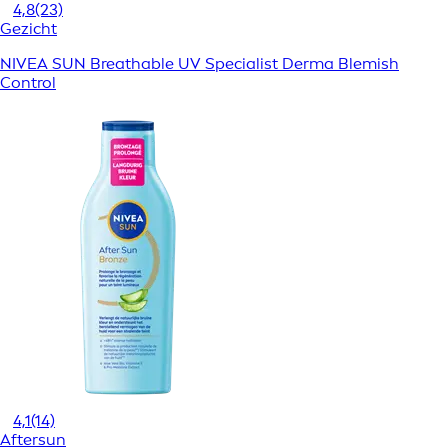
4,8
(23)
Gezicht
NIVEA SUN Breathable UV Specialist Derma Blemish
Control
4,1
(14)
Aftersun