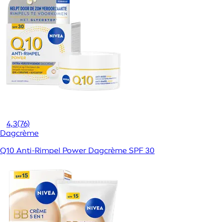
4,3
(76)
Dagcrème
Q10 Anti-Rimpel Power Dagcrème SPF 30