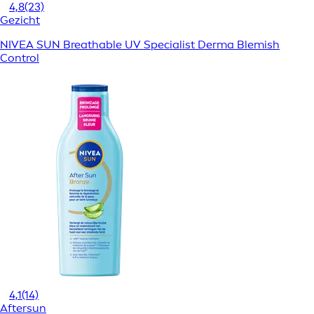
4,8
(23)
Gezicht
NIVEA SUN Breathable UV Specialist Derma Blemish
Control
4,1
(14)
Aftersun