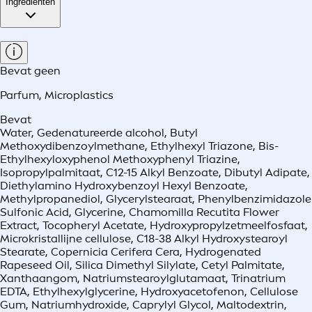
Ingrediënten
Bevat geen
Parfum
,
Microplastics
Bevat
Water, Gedenatureerde alcohol, Butyl
Methoxydibenzoylmethane, Ethylhexyl Triazone, Bis-
Ethylhexyloxyphenol Methoxyphenyl Triazine,
Isopropylpalmitaat, C12-15 Alkyl Benzoate, Dibutyl Adipate,
Diethylamino Hydroxybenzoyl Hexyl Benzoate,
Methylpropanediol, Glycerylstearaat, Phenylbenzimidazole
Sulfonic Acid, Glycerine, Chamomilla Recutita Flower
Extract, Tocopheryl Acetate, Hydroxypropylzetmeelfosfaat,
Microkristallijne cellulose, C18-38 Alkyl Hydroxystearoyl
Stearate, Copernicia Cerifera Cera, Hydrogenated
Rapeseed Oil, Silica Dimethyl Silylate, Cetyl Palmitate,
Xanthaangom, Natriumstearoylglutamaat, Trinatrium
EDTA, Ethylhexylglycerine, Hydroxyacetofenon, Cellulose
Gum, Natriumhydroxide, Caprylyl Glycol, Maltodextrin,