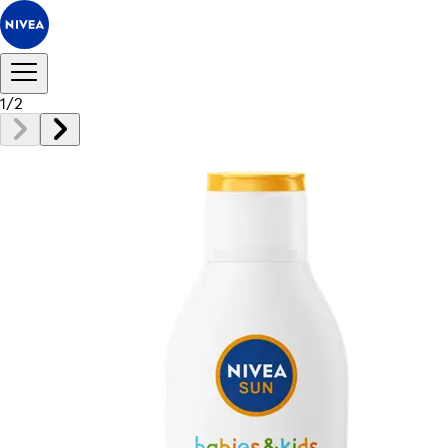
1
/
2