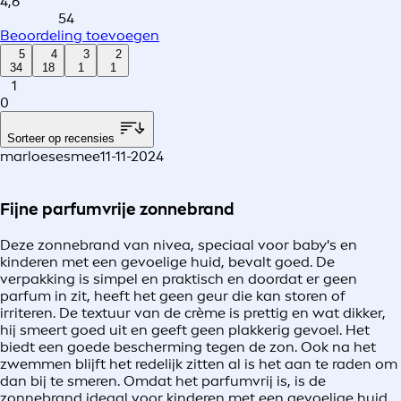
4,6
54
Beoordeling toevoegen
5
4
3
2
34
18
1
1
1
0
Sorteer op recensies
marloesesmee
11-11-2024
Fijne parfumvrije zonnebrand
Deze zonnebrand van nivea, speciaal voor baby's en
kinderen met een gevoelige huid, bevalt goed. De
verpakking is simpel en praktisch en doordat er geen
parfum in zit, heeft het geen geur die kan storen of
irriteren. De textuur van de crème is prettig en wat dikker,
hij smeert goed uit en geeft geen plakkerig gevoel. Het
biedt een goede bescherming tegen de zon. Ook na het
zwemmen blijft het redelijk zitten al is het aan te raden om
dan bij te smeren. Omdat het parfumvrij is, is de
zonnebrand ideaal voor kinderen met een gevoelige huid.