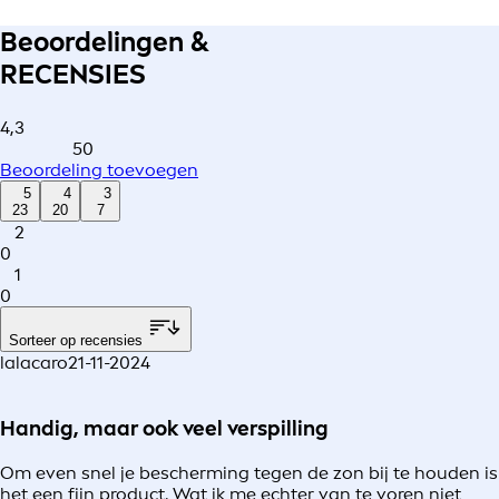
Beoordelingen &
RECENSIES
4,3
50
Beoordeling toevoegen
5
4
3
23
20
7
2
0
1
0
Sorteer op recensies
lalacaro
21-11-2024
Handig, maar ook veel verspilling
Om even snel je bescherming tegen de zon bij te houden is
het een fijn product. Wat ik me echter van te voren niet