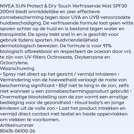
NIVEA SUN Protect & Dry Touch Verfrissende Mist SPF30
200ml biedt onmiddellijke en zeer effectieve
zonnebescherming tegen door UVA en UVB veroorzaakte
huidbeschadiging. De verfrissende formule laat geen witte
sporen achter op de huid en is bestand tegen water en
transpiratie. De spray trekt snel in en is geschikt voor
gebruik tijdens sporten. Huidvriendelijkheid
dermatologisch bewezen. De formule is voor 91%
biologisch afbreekbaar en respecteert de oceaan door vrij
te zijn van UV-filters Octinoxate, Oxybenzone en
Octocrylene.
Waarschuwing
• Spray niet direct op het gezicht / vermijd inhaleren •
Vermindering van de hoeveelheid verlaagt de mate van
bescherming significant • Blijf niet te lang in de zon, zelfs
niet wanneer u een zonnebeschermingsproduct gebruikt •
Overmatige blootstelling aan de zon vormt een ernstige
bedreiging voor de gezondheid • Houd baby’s en jonge
kinderen uit de volle zon • Laat het product intrekken en
vermijd direct contact met textiel en harde oppervlakken
om vlekken te voorkomen.
Artikelnummer
80476-06100-26