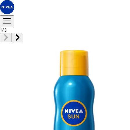
1
/
3