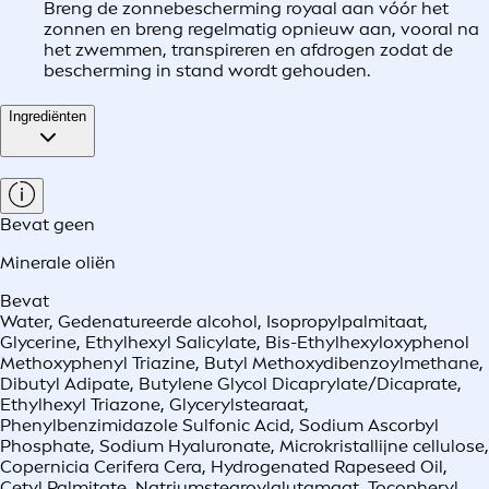
Breng de zonnebescherming royaal aan vóór het
zonnen en breng regelmatig opnieuw aan, vooral na
het zwemmen, transpireren en afdrogen zodat de
bescherming in stand wordt gehouden.
Ingrediënten
Bevat geen
Minerale oliën
Bevat
Water, Gedenatureerde alcohol, Isopropylpalmitaat,
Glycerine, Ethylhexyl Salicylate, Bis-Ethylhexyloxyphenol
Methoxyphenyl Triazine, Butyl Methoxydibenzoylmethane,
Dibutyl Adipate, Butylene Glycol Dicaprylate/Dicaprate,
Ethylhexyl Triazone, Glycerylstearaat,
Phenylbenzimidazole Sulfonic Acid, Sodium Ascorbyl
Phosphate, Sodium Hyaluronate, Microkristallijne cellulose,
Copernicia Cerifera Cera, Hydrogenated Rapeseed Oil,
Cetyl Palmitate, Natriumstearoylglutamaat, Tocopheryl