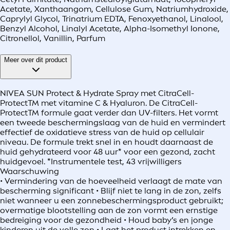
Acetate, Xanthaangom, Cellulose Gum, Natriumhydroxide,
Caprylyl Glycol, Trinatrium EDTA, Fenoxyethanol, Linalool,
Benzyl Alcohol, Linalyl Acetate, Alpha-Isomethyl Ionone,
Citronellol, Vanillin, Parfum
Meer over dit product
NIVEA SUN Protect & Hydrate Spray met CitraCell-
ProtectTM met vitamine C & Hyaluron. De CitraCell-
ProtectTM formule gaat verder dan UV-filters. Het vormt
een tweede beschermingslaag van de huid en vermindert
effectief de oxidatieve stress van de huid op cellulair
niveau. De formule trekt snel in en houdt daarnaast de
huid gehydrateerd voor 48 uur* voor een gezond, zacht
huidgevoel. *Instrumentele test, 43 vrijwilligers
Waarschuwing
• Vermindering van de hoeveelheid verlaagt de mate van
bescherming significant • Blijf niet te lang in de zon, zelfs
niet wanneer u een zonnebeschermingsproduct gebruikt;
overmatige blootstelling aan de zon vormt een ernstige
bedreiging voor de gezondheid • Houd baby’s en jonge
kinderen uit de volle zon • Laat het product intrekken en