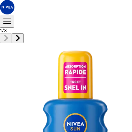
1
/
3