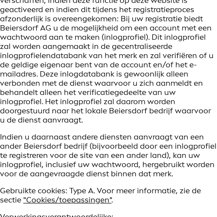
verschaffen, indien deze functie op deze website is
geactiveerd en indien dit tijdens het registratieproces
afzonderlijk is overeengekomen: Bij uw registratie biedt
Beiersdorf AG u de mogelijkheid om een account met een
wachtwoord aan te maken (inlogprofiel). Dit inlogprofiel
zal worden aangemaakt in de gecentraliseerde
inlogprofielendatabank van het merk en zal verifiëren of u
de geldige eigenaar bent van de account en/of het e-
mailadres. Deze inlogdatabank is gewoonlijk alleen
verbonden met de dienst waarvoor u zich aanmeldt en
behandelt alleen het verificatiegedeelte van uw
inlogprofiel. Het inlogprofiel zal daarom worden
doorgestuurd naar het lokale Beiersdorf bedrijf waarvoor
u de dienst aanvraagt.
Indien u daarnaast andere diensten aanvraagt van een
ander Beiersdorf bedrijf (bijvoorbeeld door een inlogprofiel
te registreren voor de site van een ander land), kan uw
inlogprofiel, inclusief uw wachtwoord, hergebruikt worden
voor de aangevraagde dienst binnen dat merk.
Gebruikte cookies: Type A. Voor meer informatie, zie de
sectie
"Cookies/toepassingen"
.
Verwerkingsverantwoordelijke: