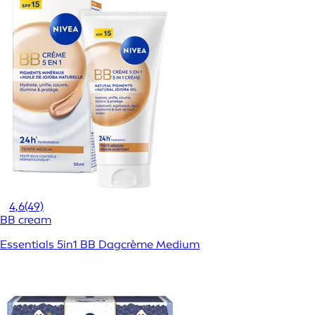
4,6
(49)
BB cream
Essentials 5in1 BB Dagcrème Medium