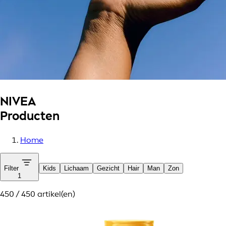
NIVEA
Producten
Home
Filter
Kids
Lichaam
Gezicht
Hair
Man
Zon
1
450 / 450 artikel(en)