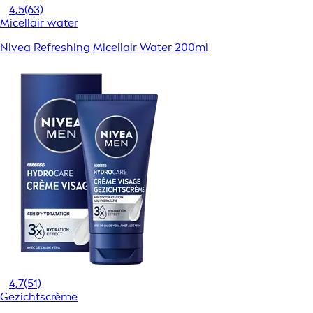
4,5
(63)
Micellair water
Nivea Refreshing Micellair Water 200ml
4,7
(51)
Gezichtscrème