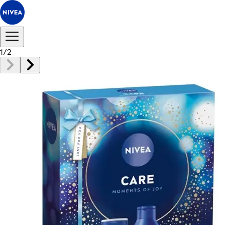
1
/
2