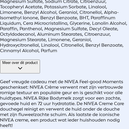
Magnesium Sulfate, Sodium Citrate, Citroenzuur,
Tocopheryl Acetate, Potassium Sorbate, Linalool,
Limonene, Benzyl Alcohol, Geraniol, Citronellol, Alpha-
Isomethyl Ionone, Benzyl Benzoate, BHT, Paraffinum
Liquidum, Cera Microcristallina, Glycerine, Lanolin Alcohol,
Paraffin, Panthenol, Magnesium Sulfate, Decyl Oleate,
Octyldodecanol, Aluminum Stearates, Citroenzuur,
Magnesium Stearate, Limonene, Geraniol,
Hydroxycitronellal, Linalool, Citronellol, Benzyl Benzoate,
Cinnamyl Alcohol, Parfum
Meer over dit product
Geef vreugde cadeau met de NIVEA Feel-good Moments
geschenkset: NIVEA Crème verwent met zijn vertrouwde
romige textuur en populaire geur en is geschikt voor alle
huidtypes. NIVEA Rijke Bodymelk zorgt voor een zachte,
gevoede huid en 72 uur hydratatie. De NIVEA Creme Care
douchegel reinigt en verwent de huid onder de douche
met zijn fluweelzachte schuim. Als laatste de iconische
NIVEA creme, een product wat ieder huishouden nodig
heeft!