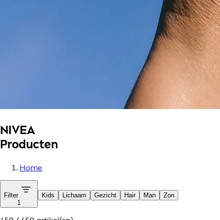
NIVEA
Producten
Home
Filter
Kids
Lichaam
Gezicht
Hair
Man
Zon
1