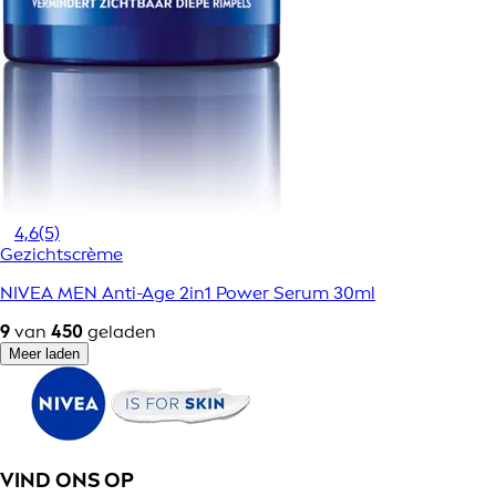
4,6
(5)
Gezichtscrème
NIVEA MEN Anti-Age 2in1 Power Serum 30ml
9
van
450
geladen
Meer laden
VIND ONS OP