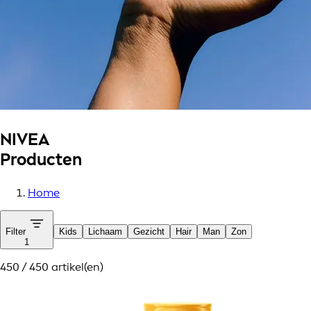
NIVEA
Producten
Home
Filter
Kids
Lichaam
Gezicht
Hair
Man
Zon
1
450 / 450 artikel(en)