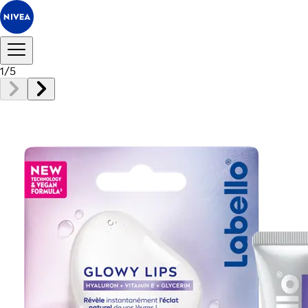
1
/
5