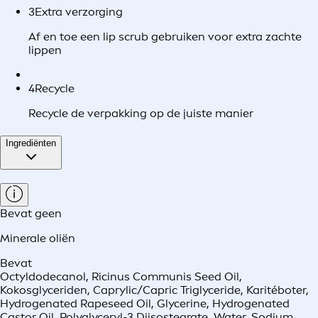
3
Extra verzorging
Af en toe een lip scrub gebruiken voor extra zachte
lippen
4
Recycle
Recycle de verpakking op de juiste manier
Ingrediënten
Bevat geen
Minerale oliën
Bevat
Octyldodecanol, Ricinus Communis Seed Oil,
Kokosglyceriden, Caprylic/Capric Triglyceride, Karitéboter,
Hydrogenated Rapeseed Oil, Glycerine, Hydrogenated
Castor Oil, Polyglyceryl-3 Diisostearate, Water, Sodium