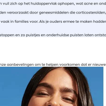
g en vuil zich op het huidoppervlak ophopen, wat acne en o
n veroorzaakt door geneesmiddelen die corticosteroïden, t
aak in families voor. Als je ouders ermee te maken hadden, i
stoppen en zo puistjes en onderhuidse puisten laten ontst
n onze aanbevelingen om te helpen voorkomen dat er nieuw