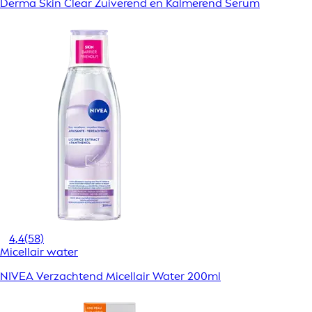
Derma Skin Clear Zuiverend en Kalmerend Serum
4,4
(58)
Micellair water
NIVEA Verzachtend Micellair Water 200ml