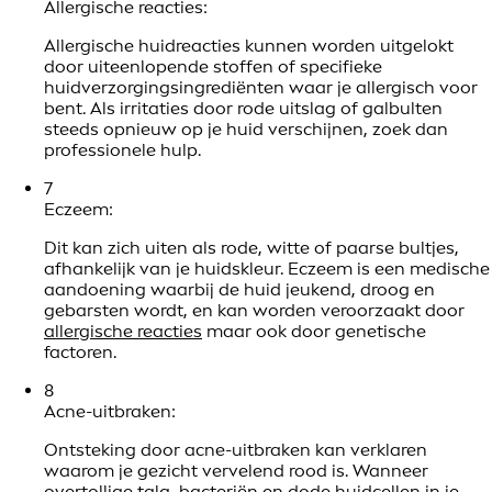
Allergische reacties:
Allergische huidreacties kunnen worden uitgelokt
door uiteenlopende stoffen of specifieke
huidverzorgingsingrediënten waar je allergisch voor
bent. Als irritaties door rode uitslag of galbulten
steeds opnieuw op je huid verschijnen, zoek dan
professionele hulp.
7
Eczeem:
Dit kan zich uiten als rode, witte of paarse bultjes,
afhankelijk van je huidskleur. Eczeem is een medische
aandoening waarbij de huid jeukend, droog en
gebarsten wordt, en kan worden veroorzaakt door
allergische reacties
maar ook door genetische
factoren.
8
Acne-uitbraken:
Ontsteking door acne-uitbraken kan verklaren
waarom je gezicht vervelend rood is. Wanneer
overtollige talg, bacteriën en dode huidcellen in je