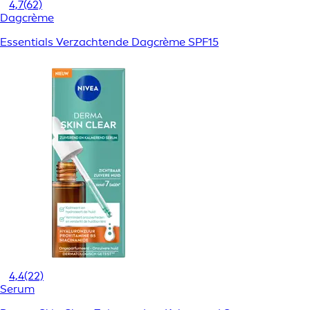
4,7
(62)
Dagcrème
Essentials Verzachtende Dagcrème SPF15
4,4
(22)
Serum