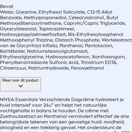
Bevat
Water, Glycerine, Ethylhexyl Salicylate, C12-15 Alkyl
Benzoate, Methylpropanediol, Cetearylalcohol, Butyl
Methoxydibenzoylmethane, Caprylic/Capric Triglyceride,
Glycerylstearaat, Tapiocazetmeel,
Hydroxypropylzetmeelfosfaat, Bis-Ethylhexyloxyphenol
Methoxyphenyl Triazine, Distarch Phosphate, Wortelextract
van de Glycyrrhiza Inflata, Panthenol, Pantolacton,
Karitéboter, Natriumstearoylglutamaat,
Ethylhexylglycerine, Hydroxyacetofenon, Xanthaangom,
Phenylbenzimidazole Sulfonic Acid, Trinatrium EDTA,
Citroenzuur, Natriumhydroxide, Fenoxyethanol
Meer over dit product
NIVEA Essentials Verzachtende Dagcrème hydrateert je
huid intensief voor 24u* en helpt het natuurlijke
vochtgehalte in balans te houden. De crème met
Zoethoutextract en Panthenol vermindert effectief de drie
belangrijkste tekenen van een gevoelige huid: roodheid,
droogheid en een trekkerig gevoel. Het ondersteunt de