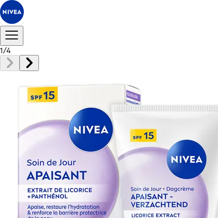
1
/
4