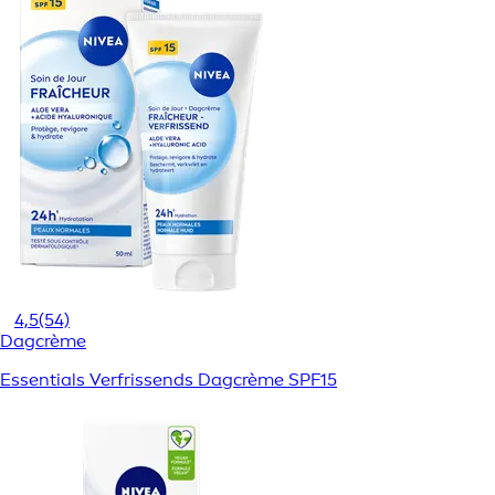
4,5
(54)
Dagcrème
Essentials Verfrissends Dagcrème SPF15