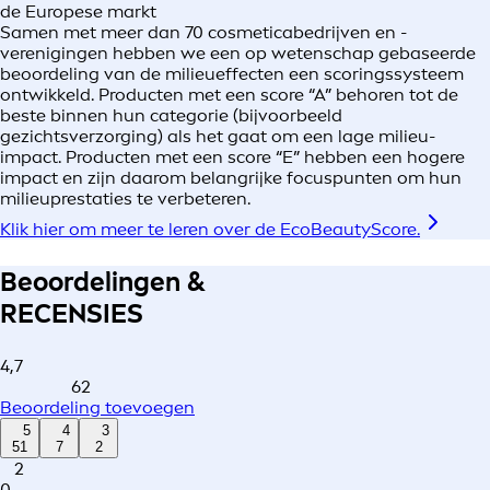
de Europese markt
Samen met meer dan 70 cosmeticabedrijven en -
verenigingen hebben we een op wetenschap gebaseerde
beoordeling van de milieueffecten een scoringssysteem
ontwikkeld. Producten met een score “A” behoren tot de
beste binnen hun categorie (bijvoorbeeld
gezichtsverzorging) als het gaat om een lage milieu-
impact. Producten met een score “E” hebben een hogere
impact en zijn daarom belangrijke focuspunten om hun
milieuprestaties te verbeteren.
Klik hier om meer te leren over de EcoBeautyScore.
Beoordelingen &
RECENSIES
4,7
62
Beoordeling toevoegen
5
4
3
51
7
2
2
0