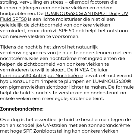
straling, vervuiling en stress – allemaal factoren die
kunnen bijdragen aan donkere vlekken en andere
huidproblemen. De
LUMINOUS630® ANTISPOT Daily UV
Fluid SPF50
is een lichte moisturiser die niet alleen
geleidelijk de zichtbaarheid van donkere vlekken
vermindert, maar dankzij SPF 50 ook helpt het ontstaan
van nieuwe vlekken te voorkomen.
Tijdens de nacht is het zinvol het natuurlijk
vernieuwingsproces van je huid te ondersteunen met een
nachtcrème. Kies een nachtcrème met ingrediënten die
helpen de zichtbaarheid van donkere vlekken te
verminderen terwijl je slaapt. De
NIVEA Cellular
Luminous630 Anti-Spot Nachtcrème
bevat cel–activerend
hyaluronzuur om rimpels te plumpen en LUMINOUS630®
om pigmentvlekken zichtbaar lichter te maken. De formule
helpt de huid ’s nachts te versterken en ondersteunt na
enkele weken een meer egale, stralende teint.
Zonnebrandcrème:
Overdag is het essentieel je huid te beschermen tegen de
zon en schadelijke UV-stralen met een zonnebrandcrème
met hoge SPF. Zonblootstelling kan donkere vlekken