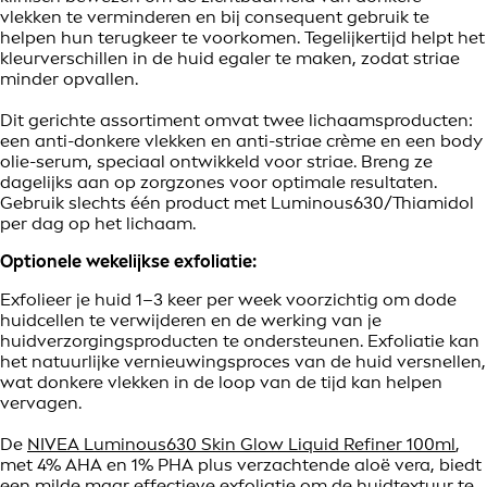
vlekken te verminderen en bij consequent gebruik te
helpen hun terugkeer te voorkomen. Tegelijkertijd helpt het
kleurverschillen in de huid egaler te maken, zodat striae
minder opvallen.
Dit gerichte assortiment omvat twee lichaamsproducten:
een anti-donkere vlekken en anti-striae crème en een body
olie-serum, speciaal ontwikkeld voor striae. Breng ze
dagelijks aan op zorgzones voor optimale resultaten.
Gebruik slechts één product met Luminous630/Thiamidol
per dag op het lichaam.
Optionele wekelijkse exfoliatie:
Exfolieer je huid 1–3 keer per week voorzichtig om dode
huidcellen te verwijderen en de werking van je
huidverzorgingsproducten te ondersteunen. Exfoliatie kan
het natuurlijke vernieuwingsproces van de huid versnellen,
wat donkere vlekken in de loop van de tijd kan helpen
vervagen.
De
NIVEA Luminous630 Skin Glow Liquid Refiner 100ml
,
met 4% AHA en 1% PHA plus verzachtende aloë vera, biedt
een milde maar effectieve exfoliatie om de huidtextuur te