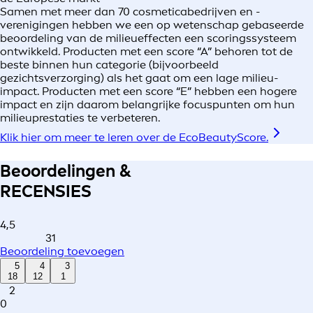
Samen met meer dan 70 cosmeticabedrijven en -
verenigingen hebben we een op wetenschap gebaseerde
beoordeling van de milieueffecten een scoringssysteem
ontwikkeld. Producten met een score “A” behoren tot de
beste binnen hun categorie (bijvoorbeeld
gezichtsverzorging) als het gaat om een lage milieu-
impact. Producten met een score “E” hebben een hogere
impact en zijn daarom belangrijke focuspunten om hun
milieuprestaties te verbeteren.
Klik hier om meer te leren over de EcoBeautyScore.
Beoordelingen &
RECENSIES
4,5
31
Beoordeling toevoegen
5
4
3
18
12
1
2
0