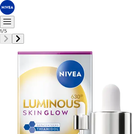
1
/
5