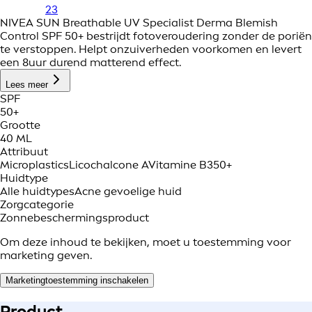
23
NIVEA SUN Breathable UV Specialist Derma Blemish
Control SPF 50+ bestrijdt fotoveroudering zonder de poriën
te verstoppen. Helpt onzuiverheden voorkomen en levert
een 8uur durend matterend effect.
Lees meer
SPF
50+
Grootte
40 ML
Attribuut
Microplastics
Licochalcone A
Vitamine B3
50+
Huidtype
Alle huidtypes
Acne gevoelige huid
Zorgcategorie
Zonnebeschermingsproduct
Om deze inhoud te bekijken, moet u toestemming voor
marketing geven.
Marketingtoestemming inschakelen
Product