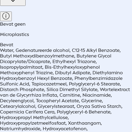
Bevat geen
Microplastics
Bevat
Water, Gedenatureerde alcohol, C12-15 Alkyl Benzoate,
Butyl Methoxydibenzoylmethane, Butylene Glycol
Dicaprylate/Dicaprate, Ethylhexyl Triazone,
Isopropylpalmitaat, Bis-Ethylhexyloxyphenol
Methoxyphenyl Triazine, Dibutyl Adipate, Diethylamino
Hydroxybenzoyl Hexyl Benzoate, Phenylbenzimidazole
Sulfonic Acid, Tapiocazetmeel, Polyglyceryl-6 Stearate,
Distarch Phosphate, Silica Dimethyl Silylate, Wortelextract
van de Glycyrrhiza Inflata, Carnitine, Niacinamide,
Decyleenglycol, Tocopheryl Acetate, Glycerine,
Cetearylalcohol, Glycerylstearaat, Oryza Sativa Starch,
Copernicia Cerifera Cera, Polyglyceryl-6 Behenate,
Hydroxypropyl Methylcellulose,
Hydroxypropylzetmeelfosfaat, Xanthaangom,
Natriumhydroxide, Hydroxyacetofenon,