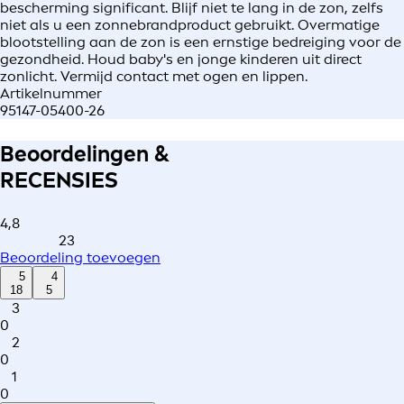
bescherming significant. Blijf niet te lang in de zon, zelfs
niet als u een zonnebrandproduct gebruikt. Overmatige
blootstelling aan de zon is een ernstige bedreiging voor de
gezondheid. Houd baby's en jonge kinderen uit direct
zonlicht. Vermijd contact met ogen en lippen.
Artikelnummer
95147-05400-26
Beoordelingen &
RECENSIES
4,8
23
Beoordeling toevoegen
5
4
18
5
3
0
2
0
1
0