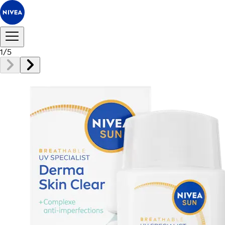
1
/
5