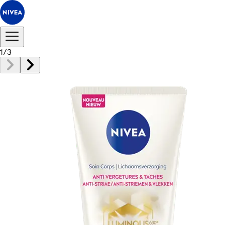
1
/
3