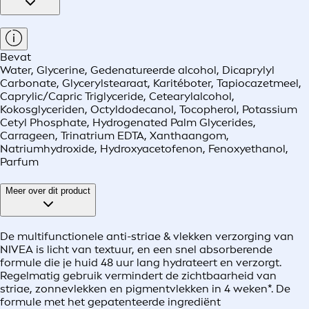
Bevat
Water, Glycerine, Gedenatureerde alcohol, Dicaprylyl
Carbonate, Glycerylstearaat, Karitéboter, Tapiocazetmeel,
Caprylic/Capric Triglyceride, Cetearylalcohol,
Kokosglyceriden, Octyldodecanol, Tocopherol, Potassium
Cetyl Phosphate, Hydrogenated Palm Glycerides,
Carrageen, Trinatrium EDTA, Xanthaangom,
Natriumhydroxide, Hydroxyacetofenon, Fenoxyethanol,
Parfum
Meer over dit product
De multifunctionele anti-striae & vlekken verzorging van
NIVEA is licht van textuur, en een snel absorberende
formule die je huid 48 uur lang hydrateert en verzorgt.
Regelmatig gebruik vermindert de zichtbaarheid van
striae, zonnevlekken en pigmentvlekken in 4 weken*. De
formule met het gepatenteerde ingrediënt