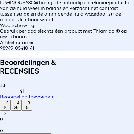
LUMINOUS630® brengt de natuurlijke melanineproductie
van de huid weer in balans en verzacht het contrast
tussen striae en de omringende huid waardoor striae
minder zichtbaar wordt.
Waarschuwing
Gebruik per dag slechts één product met Thiamidol® op
uw lichaam.
Artikelnummer
98949-05410-41
Beoordelingen &
RECENSIES
4,1
41
Beoordeling toevoegen
5
4
3
10
26
5
2
0
1
0