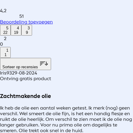
4,2
51
Beoordeling toevoegen
5
4
3
22
19
9
2
0
1
1
Sorteer op recensies
Iris93
29-08-2024
Ontving gratis product
Zachtmakende olie
Ik heb de olie een aantal weken getest. Ik merk (nog) geen
verschil. Wel smeert de olie fijn, is het een handig flesje en
ruikt de olie heerlijk. Om verschil te zien moet ik de olie nog
langer gebruiken. Voor nu prima olie om dagelijks te
smeren. Olie trekt ook snel in de huid.