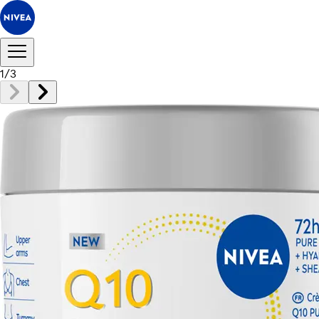
1
/
3