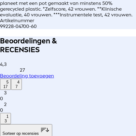
planeet met een pot gemaakt van minstens 50%
gerecycled plastic. *Zelfscore, 42 vrouwen. **Klinische
evaluatie, 40 vrouwen. ***Instrumentele test, 42 vrouwen.
Artikelnummer
99228-04700-60
Beoordelingen &
RECENSIES
4,3
27
Beoordeling toevoegen
5
4
17
7
3
0
2
0
1
3
Sorteer op recensies