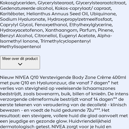
Kokosglyceriden, Glycerylstearaat, Glycerylstearaatcitraat,
Gedenatureerde alcohol, Kokos-caprylaat/ capraat,
Karitéboter, Helianthus Annuus Seed Oil, Ubiquinone,
Sodium Hyaluronate, Hydroxypropylzetmeelfosfaat,
Caprylyl Glycol, Fenoxyethanol, Ethylhexylglycerine,
Hydroxyacetofenon, Xanthaangom, Parfum, Pinene,
Benzyl Alcohol, Citronellol, Eugenyl Acetate, Alpha-
Isomethyl Ionone, Trimethylcyclopentenyl
Methylisopentenol
Meer over dit product
Nieuw NIVEA Q10 Verstevigende Body Zone Crème 400ml
met pure Q10 en Hyaluronzuur, die vanaf 7 dagen* het
verlies van stevigheid op veeleisende lichaamszones
bedstrijdt, zoals bovenarm, buik, billen of knieën. De intens
verzorgende crèmeformule bestrijdt vanaf 14 dagen** de
eerste tekenen van veroudering van de decolleté - klinisch
bewezen - en voedt de huid gedurende 72u***. Het
resultaat: een stevigere, vollere huid die glad aanvoelt met
een jeugdige en gezonde glow. Huidvriendelijkheid
dermatologisch getest. NIVEA zorgt voor je huid en