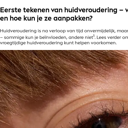
Eerste tekenen van huidveroudering – 
en hoe kun je ze aanpakken?
Huidveroudering is na verloop van tijd onvermijdelijk, m
1
– sommige kun je beïnvloeden, andere niet
. Lees verder 
vroegtijdige huidveroudering kunt helpen voorkomen.