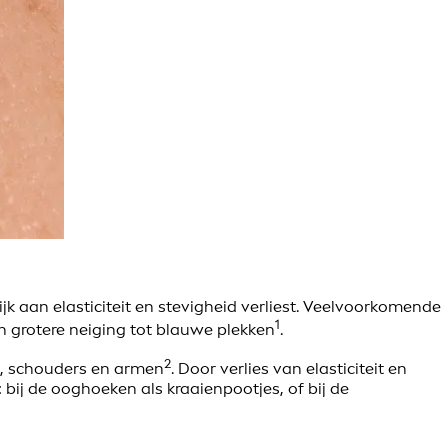
k aan elasticiteit en stevigheid verliest. Veelvoorkomende
1
n grotere neiging tot blauwe plekken
.
2
ls, schouders en armen
. Door verlies van elasticiteit en
 bij de ooghoeken als kraaienpootjes, of bij de