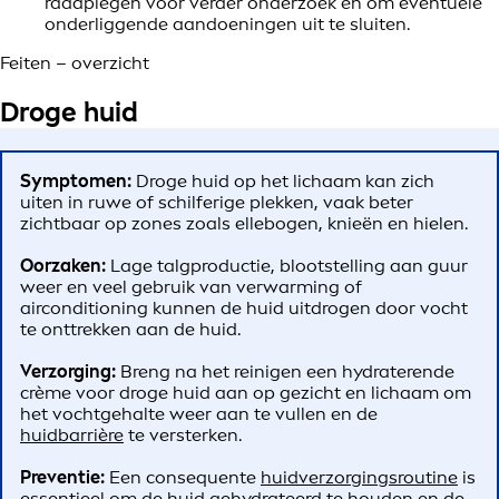
raadplegen voor verder onderzoek en om eventuele
onderliggende aandoeningen uit te sluiten.
Feiten – overzicht
Droge huid
Symptomen:
Droge huid op het lichaam kan zich
uiten in ruwe of schilferige plekken, vaak beter
zichtbaar op zones zoals ellebogen, knieën en hielen.
Oorzaken:
Lage talgproductie, blootstelling aan guur
weer en veel gebruik van verwarming of
airconditioning kunnen de huid uitdrogen door vocht
te onttrekken aan de huid.
Verzorging:
Breng na het reinigen een hydraterende
crème voor droge huid aan op gezicht en lichaam om
het vochtgehalte weer aan te vullen en de
huidbarrière
te versterken.
Preventie:
Een consequente
huidverzorgingsroutine
is
essentieel om de huid gehydrateerd te houden en de