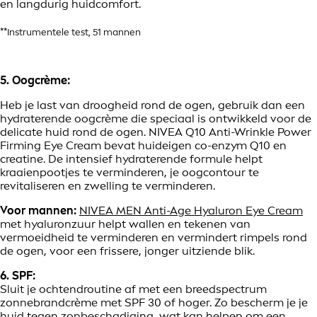
en langdurig huidcomfort.
**Instrumentele test, 51 mannen
5. Oogcrème:
Heb je last van droogheid rond de ogen, gebruik dan een
hydraterende oogcrème die speciaal is ontwikkeld voor de
delicate huid rond de ogen. NIVEA Q10 Anti-Wrinkle Power
Firming Eye Cream bevat huideigen co-enzym Q10 en
creatine. De intensief hydraterende formule helpt
kraaienpootjes te verminderen, je oogcontour te
revitaliseren en zwelling te verminderen.
Voor mannen:
NIVEA MEN Anti-Age Hyaluron Eye Cream
met hyaluronzuur helpt wallen en tekenen van
vermoeidheid te verminderen en vermindert rimpels rond
de ogen, voor een frissere, jonger uitziende blik.
6. SPF:
Sluit je ochtendroutine af met een breedspectrum
zonnebrandcrème met SPF 30 of hoger. Zo bescherm je je
huid tegen zonbeschadiging, wat kan helpen om een