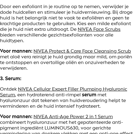
Door een exfoliant in je routine op te nemen, verwijder je
dode huidcellen en stimuleer je huidvernieuwing. Bij droge
huid is het belangrijk niet te vaak te exfoliëren en geen te
krachtige producten te gebruiken. Kies een milde exfoliant
die je huid niet extra uitdroogt. De
NIVEA Face Scrubs
bieden verschillende gezichtsexfolianten voor alle
huidtypen.
Voor mannen:
NIVEA Protect & Care Face Cleansing Scrub
met aloë vera reinigt je huid grondig maar mild, om poriën
te ontstoppen en overtollige oliën en onzuiverheden te
verwijderen.
3. Serum:
Ontdek
NIVEA Cellular Expert Filler Plumping Hyaluronic
Serum
, een hydraterend anti-rimpel
serum
met
hyaluronzuur dat tekenen van huidveroudering helpt te
verminderen en de huid intensief hydrateert.
Voor mannen:
NIVEA Anti-Age Power 2 in 1 Serum
combineert hyaluronzuur met het gepatenteerde anti-
pigment ingrediënt LUMINOUS630, voor gerichte
vermindering van donkere vlekken met een anti-age effect.