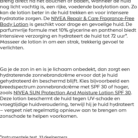
Breng direct na het douchen of baden, wanneer de huid
nog licht vochtig is, een rijke, voedende bodylotion aan. Zo
kan de lotion beter in de huid trekken en voor intensere
hydratatie zorgen. De
NIVEA Repair & Care Fragrance-Free
Body Lotion
is geschikt voor droge en gevoelige huid. De
parfumvrije formule met 10% glycerine en panthenol biedt
intensieve verzorging en hydrateert de huid tot 72 uur*.
Masseer de lotion in om een strak, trekkerig gevoel te
verlichten.
Ga je de zon in en is je lichaam onbedekt, dan zorgt een
hydraterende zonnebrandcrème ervoor dat je huid
gehydrateerd én beschermd blijft. Kies bijvoorbeeld een
breedspectrum zonnebrandcrème met SPF 30 of hoger,
zoals
NIVEA SUN Protection And Moisture Lotion SPF 30
.
Deze lotion beschermt de huid tegen UV-schade en
vroegtijdige huidveroudering, terwijl hij je huid hydrateert
– vergeet niet regelmatig opnieuw aan te brengen om
zonschade te helpen voorkomen.
*Instrumentele test, 33 deelnemers