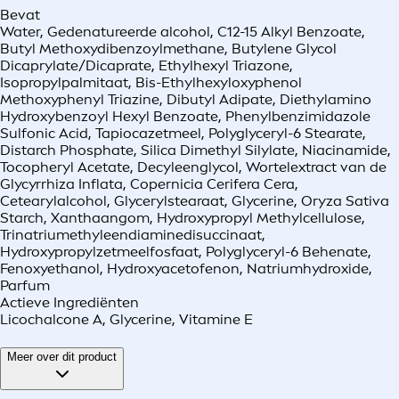
Bevat
Water, Gedenatureerde alcohol, C12-15 Alkyl Benzoate,
Butyl Methoxydibenzoylmethane, Butylene Glycol
Dicaprylate/Dicaprate, Ethylhexyl Triazone,
Isopropylpalmitaat, Bis-Ethylhexyloxyphenol
Methoxyphenyl Triazine, Dibutyl Adipate, Diethylamino
Hydroxybenzoyl Hexyl Benzoate, Phenylbenzimidazole
Sulfonic Acid, Tapiocazetmeel, Polyglyceryl-6 Stearate,
Distarch Phosphate, Silica Dimethyl Silylate, Niacinamide,
Tocopheryl Acetate, Decyleenglycol, Wortelextract van de
Glycyrrhiza Inflata, Copernicia Cerifera Cera,
Cetearylalcohol, Glycerylstearaat, Glycerine, Oryza Sativa
Starch, Xanthaangom, Hydroxypropyl Methylcellulose,
Trinatriumethyleendiaminedisuccinaat,
Hydroxypropylzetmeelfosfaat, Polyglyceryl-6 Behenate,
Fenoxyethanol, Hydroxyacetofenon, Natriumhydroxide,
Parfum
Actieve Ingrediënten
Licochalcone A, Glycerine, Vitamine E
Meer over dit product