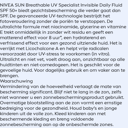
NIVEA SUN Breathable UV Specialist Invisible Daily Fluid
SPF 50+ biedt gezichtsbescherming die verder gaat dan
SPF. De geavanceerde UV-technologie bestrijdt het
fotoveroudering zonder de poriën te verstoppen. De
ultralichte formule met niacinamide, glycerine en vitamine
E trekt onmiddellijk in zonder wit residu en geeft een
matterend effect voor 8 uur*, een hydraterend en
verfrissend effect voor een gezond uitziende huid. Het is
verrijkt met Licochalcone A en helpt vrije radicalen
veroorzaakt door UV-stress te voorkomen (in vitro).
Ultralicht en niet vet, voelt droog aan, onzichtbaar op alle
huidtinten en niet-comedogeen. Het is geschikt voor de
gevoelige huid. Voor dagelijks gebruik en om vaker aan te
brengen.
Waarschuwing
Vermindering van de hoeveelheid verlaagt de mate van
bescherming significant. Blijf niet te lang in de zon, zelfs
niet wanneer u een zonnebeschermingsproduct gebruikt.
Overmatige blootstelling aan de zon vormt een ernstige
bedreiging voor de gezondheid. Houd baby’s en jonge
kinderen uit de volle zon. Kleed kinderen aan met
beschermende kleding en breng voldoende
zonnebescherming aan op de onbeschermde zones.