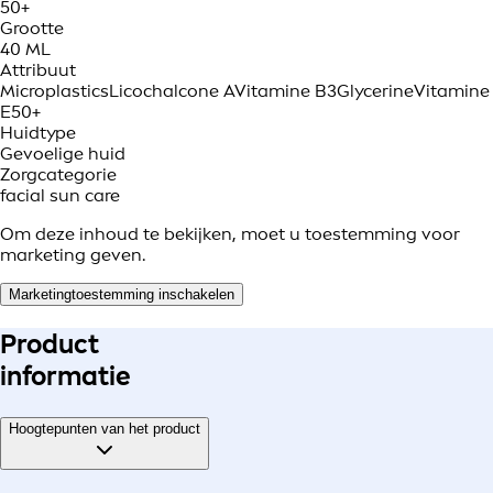
50+
Grootte
40 ML
Attribuut
Microplastics
Licochalcone A
Vitamine B3
Glycerine
Vitamine
E
50+
Huidtype
Gevoelige huid
Zorgcategorie
facial sun care
Om deze inhoud te bekijken, moet u toestemming voor
marketing geven.
Marketingtoestemming inschakelen
Product
informatie
Hoogtepunten van het product