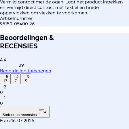
Vermijd contact met de ogen. Laat het product intrekken
en vermijd direct contact met textiel en harde
oppervlakken om vlekken te voorkomen.
Artikelnummer
95150-05400-26
Beoordelingen &
RECENSIES
4,4
29
Beoordeling toevoegen
5
4
3
17
7
5
2
0
1
0
Sorteer op recensies
Freke
16-07-2025