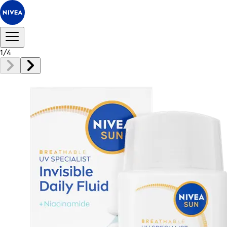
1
/
4