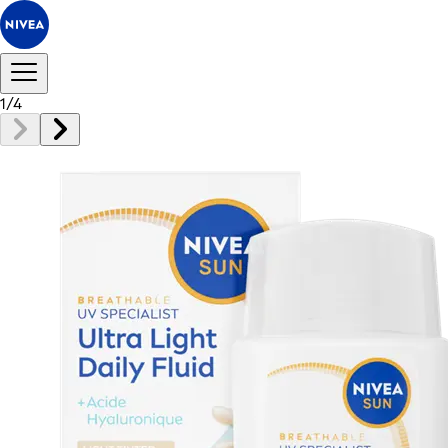
1
/
4