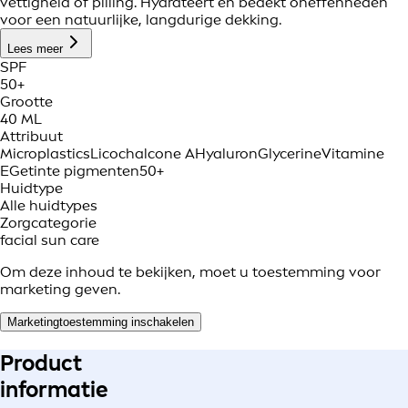
vettigheid of pilling. Hydrateert en bedekt oneffenheden
voor een natuurlijke, langdurige dekking.
Lees meer
SPF
50+
Grootte
40 ML
Attribuut
Microplastics
Licochalcone A
Hyaluron
Glycerine
Vitamine
E
Getinte pigmenten
50+
Huidtype
Alle huidtypes
Zorgcategorie
facial sun care
Om deze inhoud te bekijken, moet u toestemming voor
marketing geven.
Marketingtoestemming inschakelen
Product
informatie