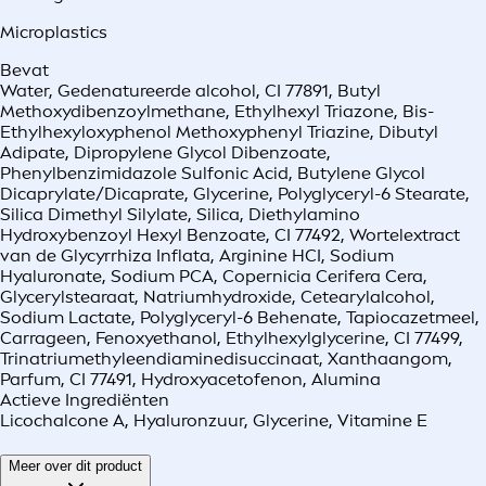
Microplastics
Bevat
Water, Gedenatureerde alcohol, CI 77891, Butyl
Methoxydibenzoylmethane, Ethylhexyl Triazone, Bis-
Ethylhexyloxyphenol Methoxyphenyl Triazine, Dibutyl
Adipate, Dipropylene Glycol Dibenzoate,
Phenylbenzimidazole Sulfonic Acid, Butylene Glycol
Dicaprylate/Dicaprate, Glycerine, Polyglyceryl-6 Stearate,
Silica Dimethyl Silylate, Silica, Diethylamino
Hydroxybenzoyl Hexyl Benzoate, CI 77492, Wortelextract
van de Glycyrrhiza Inflata, Arginine HCI, Sodium
Hyaluronate, Sodium PCA, Copernicia Cerifera Cera,
Glycerylstearaat, Natriumhydroxide, Cetearylalcohol,
Sodium Lactate, Polyglyceryl-6 Behenate, Tapiocazetmeel,
Carrageen, Fenoxyethanol, Ethylhexylglycerine, CI 77499,
Trinatriumethyleendiaminedisuccinaat, Xanthaangom,
Parfum, CI 77491, Hydroxyacetofenon, Alumina
Actieve Ingrediënten
Licochalcone A, Hyaluronzuur, Glycerine, Vitamine E
Meer over dit product