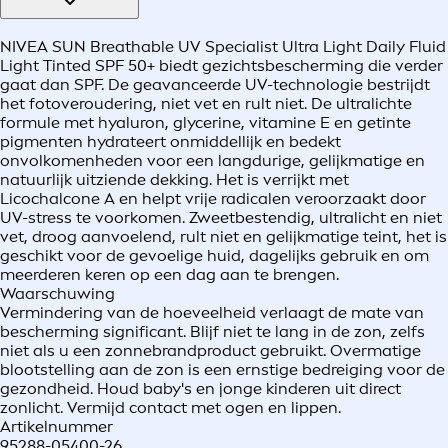
NIVEA SUN Breathable UV Specialist Ultra Light Daily Fluid
Light Tinted SPF 50+ biedt gezichtsbescherming die verder
gaat dan SPF. De geavanceerde UV-technologie bestrijdt
het fotoveroudering, niet vet en rult niet. De ultralichte
formule met hyaluron, glycerine, vitamine E en getinte
pigmenten hydrateert onmiddellijk en bedekt
onvolkomenheden voor een langdurige, gelijkmatige en
natuurlijk uitziende dekking. Het is verrijkt met
Licochalcone A en helpt vrije radicalen veroorzaakt door
UV-stress te voorkomen. Zweetbestendig, ultralicht en niet
vet, droog aanvoelend, rult niet en gelijkmatige teint, het is
geschikt voor de gevoelige huid, dagelijks gebruik en om
meerderen keren op een dag aan te brengen.
Waarschuwing
Vermindering van de hoeveelheid verlaagt de mate van
bescherming significant. Blijf niet te lang in de zon, zelfs
niet als u een zonnebrandproduct gebruikt. Overmatige
blootstelling aan de zon is een ernstige bedreiging voor de
gezondheid. Houd baby's en jonge kinderen uit direct
zonlicht. Vermijd contact met ogen en lippen.
Artikelnummer
95288-05400-26