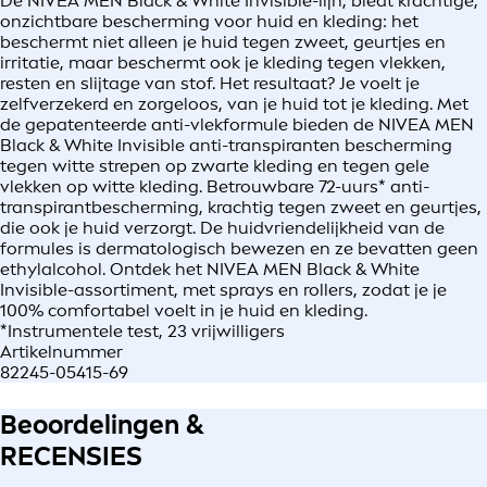
De NIVEA MEN Black & White Invisible-lijn, biedt krachtige,
onzichtbare bescherming voor huid en kleding: het
beschermt niet alleen je huid tegen zweet, geurtjes en
irritatie, maar beschermt ook je kleding tegen vlekken,
resten en slijtage van stof. Het resultaat? Je voelt je
zelfverzekerd en zorgeloos, van je huid tot je kleding. Met
de gepatenteerde anti-vlekformule bieden de NIVEA MEN
Black & White Invisible anti-transpiranten bescherming
tegen witte strepen op zwarte kleding en tegen gele
vlekken op witte kleding. Betrouwbare 72-uurs* anti-
transpirantbescherming, krachtig tegen zweet en geurtjes,
die ook je huid verzorgt. De huidvriendelijkheid van de
formules is dermatologisch bewezen en ze bevatten geen
ethylalcohol. Ontdek het NIVEA MEN Black & White
Invisible-assortiment, met sprays en rollers, zodat je je
100% comfortabel voelt in je huid en kleding.
*Instrumentele test, 23 vrijwilligers
Artikelnummer
82245-05415-69
Beoordelingen &
RECENSIES