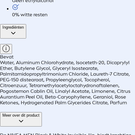
Geen ethylalcohol
0% witte resten
Ingrediënten
Bevat
Water, Aluminum Chlorohydrate, Isoceteth-20, Dicaprylyl
Ether, Butylene Glycol, Glyceryl Isostearate,
Palmitamidopropyltrimonium Chloride, Laureth-7 Citrate,
PEG-150 distearaat, Propyleenglycol, Tocopherol,
Citroenzuur, Tetramethylacetyloctahydronaftalenen,
Pogostemon Cablin Oil, Linalyl Acetate, Limonene, Citrus
Aurantium Peel Oil, Beta-Caryophyllene, Geraniol, Rose
Ketones, Hydrogenated Palm Glycerides Citrate, Parfum
Meer over dit product