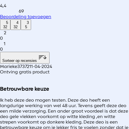
4,4
69
Beoordeling toevoegen
5
4
3
32
32
5
2
0
1
0
Sorteer op recensies
Marieke37372
11-04-2024
Ontving gratis product
Betrouwbare keuze
Ik heb deze deo mogen testen. Deze deo heeft een
langdurige werking van wel 48 uur. Tevens geeft deze deo
een milde verzorging. Een ander groot voordeel is dat deze
deo gele vlekken voorkomt op witte kleding ,en witte
strepen voorkomt op donkere kleding. Deze deo is een
betrouwbare keuze om je lekker fris te voelen zonder dat je