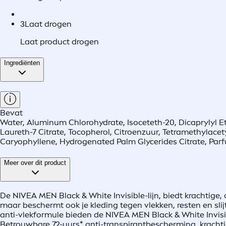
3
Laat drogen
Laat product drogen
Ingrediënten
Bevat
Water, Aluminum Chlorohydrate, Isoceteth-20, Dicaprylyl Et
Laureth-7 Citrate, Tocopherol, Citroenzuur, Tetramethylacet
Caryophyllene, Hydrogenated Palm Glycerides Citrate, Par
Meer over dit product
De NIVEA MEN Black & White Invisible-lijn, biedt krachtige, 
maar beschermt ook je kleding tegen vlekken, resten en slijt
anti-vlekformule bieden de NIVEA MEN Black & White Invisi
Betrouwbare 72-uurs* anti-transpirantbescherming, krachtig