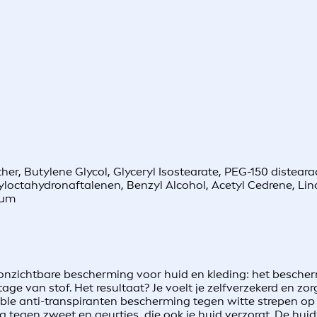
her, Butylene Glycol, Glyceryl Isostearate, PEG-150 distear
yloctahydronaftalenen, Benzyl Alcohol, Acetyl Cedrene, Lina
fum
onzichtbare bescherming voor huid en kleding: het beschermt 
age van stof. Het resultaat? Je voelt je zelfverzekerd en zo
ble anti-transpiranten bescherming tegen witte strepen op 
 tegen zweet en geurtjes, die ook je huid verzorgt. De hui