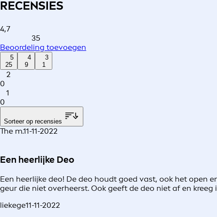
RECENSIES
4,7
35
Beoordeling toevoegen
5
4
3
25
9
1
2
0
1
0
Sorteer op recensies
The m.
11-11-2022
Een heerlijke Deo
Een heerlijke deo! De deo houdt goed vast, ook het open e
geur die niet overheerst. Ook geeft de deo niet af en kree
liekege
11-11-2022