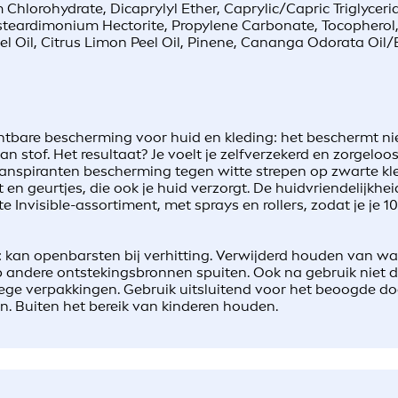
lorohydrate, Dicaprylyl Ether, Caprylic/Capric Triglyceride
steardimonium Hectorite, Propylene Carbonate, Tocopherol,
Oil, Citrus Limon Peel Oil, Pinene, Cananga Odorata Oil/Ext
chtbare bescherming voor huid en kleding: het beschermt niet
n stof. Het resultaat? Je voelt je zelfverzekerd en zorgeloos
transpiranten bescherming tegen witte strepen op zwarte kl
 en geurtjes, die ook je huid verzorgt. De huidvriendelijk
Invisible-assortiment, met sprays en rollers, zodat je je 1
: kan openbarsten bij verhitting. Verwijderd houden van w
op andere ontstekingsbronnen spuiten. Ook na gebruik niet 
ege verpakkingen. Gebruik uitsluitend voor het beoogde doe
n. Buiten het bereik van kinderen houden.