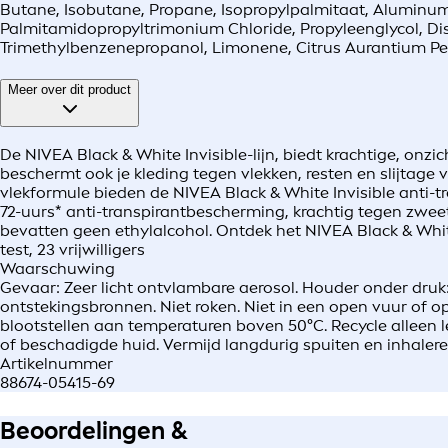
Butane, Isobutane, Propane, Isopropylpalmitaat, Aluminum Ch
Palmitamidopropyltrimonium Chloride, Propyleenglycol, Di
Trimethylbenzenepropanol, Limonene, Citrus Aurantium Peel 
Meer over dit product
De NIVEA Black & White Invisible-lijn, biedt krachtige, onzi
beschermt ook je kleding tegen vlekken, resten en slijtage va
vlekformule bieden de NIVEA Black & White Invisible anti-
72-uurs* anti-transpirantbescherming, krachtig tegen zweet
bevatten geen ethylalcohol. Ontdek het NIVEA Black & White 
test, 23 vrijwilligers
Waarschuwing
Gevaar: Zeer licht ontvlambare aerosol. Houder onder druk
ontstekingsbronnen. Niet roken. Niet in een open vuur of 
blootstellen aan temperaturen boven 50°C. Recycle alleen l
of beschadigde huid. Vermijd langdurig spuiten en inhalere
Artikelnummer
88674-05415-69
Beoordelingen &