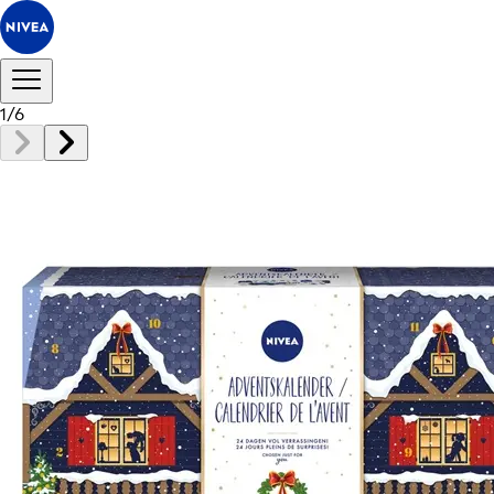
1
/
6