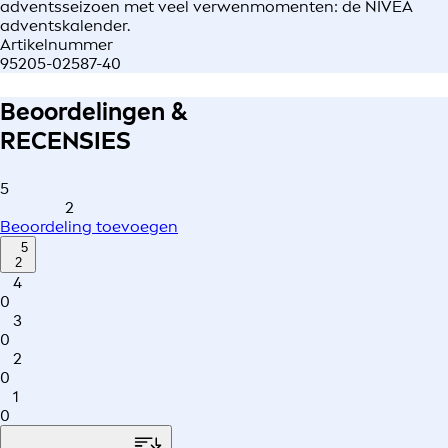
adventsseizoen met veel verwenmomenten: de NIVEA
adventskalender.
Artikelnummer
95205-02587-40
Beoordelingen &
RECENSIES
5
2
Beoordeling toevoegen
5
2
4
0
3
0
2
0
1
0