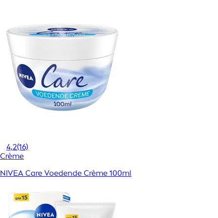
4,2
(16)
Crème
NIVEA Care Voedende Crème 100ml