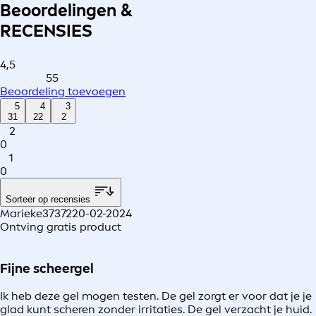
Beoordelingen &
RECENSIES
4,5
55
Beoordeling toevoegen
5
4
3
31
22
2
2
0
1
0
Sorteer op recensies
Marieke37372
20-02-2024
Ontving gratis product
Fijne scheergel
Ik heb deze gel mogen testen. De gel zorgt er voor dat je je
glad kunt scheren zonder irritaties. De gel verzacht je huid.