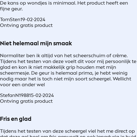
De kans op wondjes is minimaal. Het product heeft een
fijne geur.
TomSten
19-02-2024
Ontving gratis product
Niet helemaal mijn smaak
Normaliter ben ik altijd van het scheerschuim of crème.
Tijdens het testen van deze voelt dit voor mij persoonlijk te
glad en kon ik niet makkelijk grip houden met mijn
scheermesje. De geur is helemaal prima, je hebt weinig
nodig maar het is toch niet mijn soort scheergel. Wellicht
voor een ander wel
StefanN1988
15-02-2024
Ontving gratis product
Fris en glad
Tijdens het testen van deze scheergel viel het me direct op
dat deze gel heel erg fris aanvoelt en ook langdurig je huid