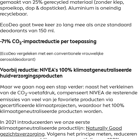
gemaakt van 25% gerecycled materiaal (zonder klep,
sproeikop, dop & dopsticker). Aluminium is oneindig
recyclebaar.
EcoDeo gaat twee keer zo lang mee als onze standaard
deodorants van 150 ml.
-71% CO
-impactreductie per toepassing
2
(EcoDeo vergeleken met een conventionele vrouwelijke
aerosoldeodorant)
Voorbij reductie: NIVEA's 100% klimaatgeneutraliseerde
huidverzorgingsproducten
Maar we gaan nog een stap verder: naast het verkleinen
van de CO
-voetafdruk, compenseert NIVEA de resterende
2
emissies van veel van je favoriete producten via
gecertificeerde klimaatprojecten, waardoor het 100%
klimaatgeneutraliseerde producten worden.
In 2021 introduceerden we onze eerste
klimaatgeneutraliseerde productlijn:
Naturally Good
gezichtsverzorging
. Volgens het principe meten, reduceren