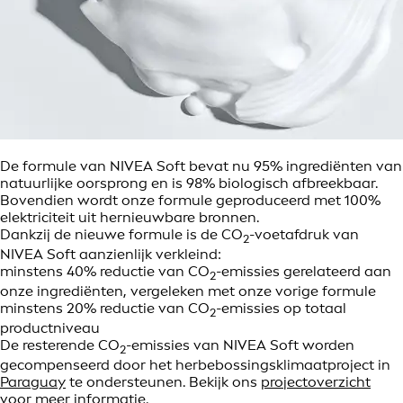
De formule van NIVEA Soft bevat nu 95% ingrediënten van
natuurlijke oorsprong en is 98% biologisch afbreekbaar.
Bovendien wordt onze formule geproduceerd met 100%
elektriciteit uit hernieuwbare bronnen.
Dankzij de nieuwe formule is de CO
-voetafdruk van
2
NIVEA Soft aanzienlijk verkleind:
minstens 40% reductie van CO
-emissies gerelateerd aan
2
onze ingrediënten, vergeleken met onze vorige formule
minstens 20% reductie van CO
-emissies op totaal
2
productniveau
De resterende CO
-emissies van NIVEA Soft worden
2
gecompenseerd door het herbebossingsklimaatproject in
Paraguay
te ondersteunen. Bekijk ons
projectoverzicht
voor meer informatie.