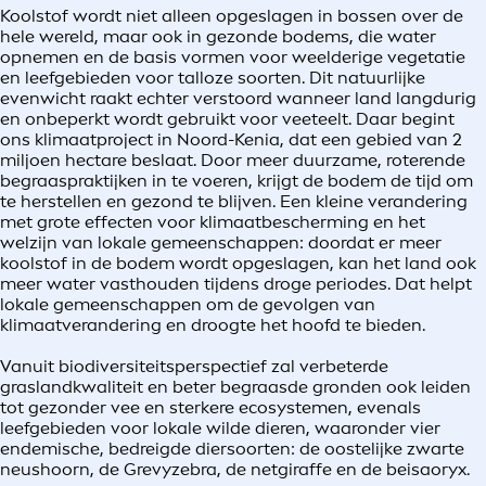
Koolstof wordt niet alleen opgeslagen in bossen over de
hele wereld, maar ook in gezonde bodems, die water
opnemen en de basis vormen voor weelderige vegetatie
en leefgebieden voor talloze soorten. Dit natuurlijke
evenwicht raakt echter verstoord wanneer land langdurig
en onbeperkt wordt gebruikt voor veeteelt. Daar begint
ons klimaatproject in Noord-Kenia, dat een gebied van 2
miljoen hectare beslaat. Door meer duurzame, roterende
begraaspraktijken in te voeren, krijgt de bodem de tijd om
te herstellen en gezond te blijven. Een kleine verandering
met grote effecten voor klimaatbescherming en het
welzijn van lokale gemeenschappen: doordat er meer
koolstof in de bodem wordt opgeslagen, kan het land ook
meer water vasthouden tijdens droge periodes. Dat helpt
lokale gemeenschappen om de gevolgen van
klimaatverandering en droogte het hoofd te bieden.
Vanuit biodiversiteitsperspectief zal verbeterde
graslandkwaliteit en beter begraasde gronden ook leiden
tot gezonder vee en sterkere ecosystemen, evenals
leefgebieden voor lokale wilde dieren, waaronder vier
endemische, bedreigde diersoorten: de oostelijke zwarte
neushoorn, de Grevyzebra, de netgiraffe en de beisaoryx.