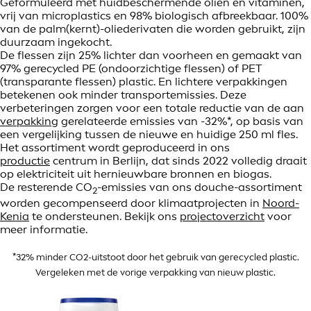
Geformuleerd met huidbeschermende oliën en vitaminen,
vrij van microplastics en 98% biologisch afbreekbaar. 100%
van de palm(kernt)-oliederivaten die worden gebruikt, zijn
duurzaam ingekocht.
De flessen zijn 25% lichter dan voorheen en gemaakt van
97% gerecycled PE (ondoorzichtige flessen) of PET
(transparante flessen) plastic. En lichtere verpakkingen
betekenen ook minder transportemissies. Deze
verbeteringen zorgen voor een totale reductie van de aan
verpakking
gerelateerde emissies van -32%*, op basis van
een vergelijking tussen de nieuwe en huidige 250 ml fles.
Het assortiment wordt geproduceerd in ons
productie
centrum in Berlijn, dat sinds 2022 volledig draait
op elektriciteit uit hernieuwbare bronnen en biogas.
De resterende CO
-emissies van ons douche-assortiment
2
worden gecompenseerd door klimaatprojecten in
Noord-
Kenia
te ondersteunen. Bekijk ons
projectoverzicht
voor
meer informatie.
*32% minder CO2-uitstoot door het gebruik van gerecycled plastic.
Vergeleken met de vorige verpakking van nieuw plastic.