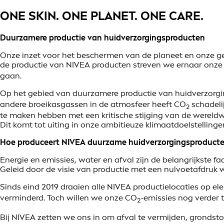
ONE SKIN. ONE PLANET. ONE CARE.
Duurzamere productie van huidverzorgingsproducten
Onze inzet voor het beschermen van de planeet en onze ge
de productie van NIVEA producten streven we ernaar onz
gaan.
Op het gebied van duurzamere productie van huidverzorgi
andere broeikasgassen in de atmosfeer heeft CO
schadeli
2
te maken hebben met een kritische stijging van de wereld
Dit komt tot uiting in onze ambitieuze klimaatdoelstellingen
Hoe produceert NIVEA duurzame huidverzorgingsproduct
Energie en emissies, water en afval zijn de belangrijkste
Geleid door de visie van productie met een nulvoetafdruk 
Sinds eind 2019 draaien alle NIVEA productielocaties op el
verminderd. Toch willen we onze CO
-emissies nog verder t
2
Bij NIVEA zetten we ons in om afval te vermijden, grondst