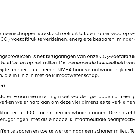
meenschappen strekt zich ook uit tot de manier waarop we 
e CO
-voetafdruk te verkleinen, energie te besparen, minde
2
ngsproducten is het terugdringen van onze CO
-voetafdru
2
jke effecten op het milieu. De toenemende hoeveelheid van
wijde temperatuur, neemt NIVEA haar verantwoordelijkheid 
, die in lijn zijn met de klimaatwetenschap.
en?
 factoren waarmee rekening moet worden gehouden om een pr
werken we er hard aan om deze vier dimensies te verkleinen
ektriciteit uit 100 procent hernieuwbare bronnen. Deze inze
erugdringen, met als einddoel klimaatneutrale bedrijfsactiv
offen te sparen en toe te werken naar een schoner milieu. 