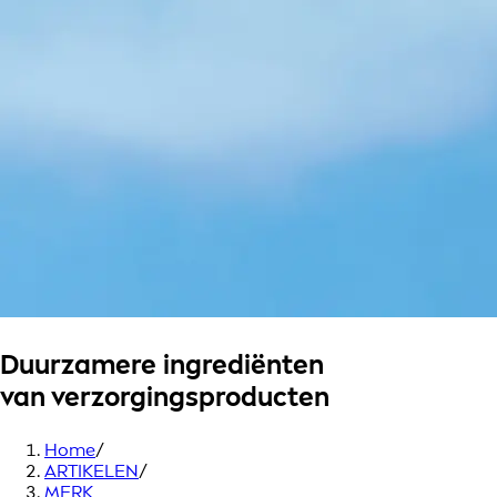
Duurzamere ingrediënten
van verzorgings­producten
Home
/
ARTIKELEN
/
MERK