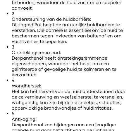
te houden, waardoor de huid zachter en soepeler
aanvoelt.
2
Ondersteuning van de huidbarrière:
Dit ingrediënt helpt de natuurlijke huidbarrière te
versterken. Die barrière is essentieel om de huid te
beschermen tegen invloeden van buitenaf en om
vochtverlies te beperken.
3
Ontstekingsremmend:
Dexpanthenol heeft ontstekingsremmende
eigenschappen, waardoor het helpt om een
geïrriteerde of gevoelige huid te kalmeren en te
verzachten.
4
Wondherstel:
Het kan het herstel van de huid ondersteunen door
de celvernieuwing en weefselherstel te versnellen,
wat gunstig kan zijn bij kleine sneetjes, schaafjes,
oppervlakkige brandwondjes of huidirritaties.
5
Anti-aging:
Dexpanthenol kan bijdragen aan een jeugdiger
ogende huid door het zicht van fijne lijntjes en