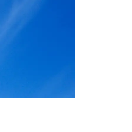
Gezicht
Begrijp de uitgedroogde huid
Lees meer