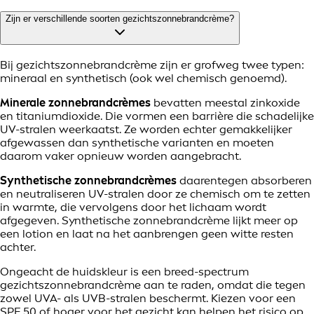
Zijn er verschillende soorten gezichtszonnebrandcrème?
Bij gezichtszonnebrandcrème zijn er grofweg twee typen:
mineraal en synthetisch (ook wel chemisch genoemd).
Minerale zonnebrandcrèmes
bevatten meestal zinkoxide
en titaniumdioxide. Die vormen een barrière die schadelijke
UV-stralen weerkaatst. Ze worden echter gemakkelijker
afgewassen dan synthetische varianten en moeten
daarom vaker opnieuw worden aangebracht.
Synthetische zonnebrandcrèmes
daarentegen absorberen
en neutraliseren UV-stralen door ze chemisch om te zetten
in warmte, die vervolgens door het lichaam wordt
afgegeven. Synthetische zonnebrandcrème lijkt meer op
een lotion en laat na het aanbrengen geen witte resten
achter.
Ongeacht de huidskleur is een breed-spectrum
gezichtszonnebrandcrème aan te raden, omdat die tegen
zowel UVA- als UVB-stralen beschermt. Kiezen voor een
SPF 50 of hoger voor het gezicht kan helpen het risico op