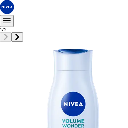
1
/
2