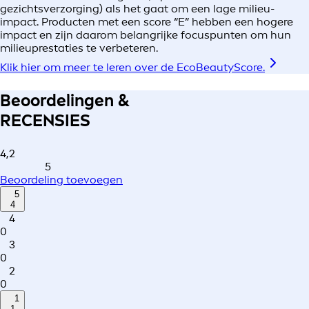
gezichtsverzorging) als het gaat om een lage milieu-
impact. Producten met een score “E” hebben een hogere
impact en zijn daarom belangrijke focuspunten om hun
milieuprestaties te verbeteren.
Klik hier om meer te leren over de EcoBeautyScore.
Beoordelingen &
RECENSIES
4,2
5
Beoordeling toevoegen
5
4
4
0
3
0
2
0
1
1