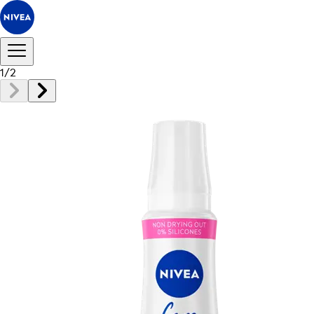
1
/
2