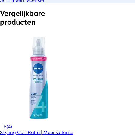
Schrijf een recensie
Vergelijkbare
producten
5
(4)
Styling Curl Balm | Meer volume