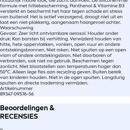
natuurlijk mooie look, die zacht aanvoelt. De siliconenvrije
formule met hittebescherming, Panthenol & Vitamine B3
versterkt en beschermt het haar tegen schade en stress
van buitenaf. Het is actief verzorgend, droogt niet uit en
laat een niet-plakkerig, aangenaam haargevoel achter.
Waarschuwing
Gevaar: Zeer licht ontvlambare aerosol. Houder onder
druk: Kan barsten bij verhitting. Verwijderd houden van
hitte, hete oppervlakken, vonken, open vuur en andere
ontstekingsbronnen. Niet roken. Niet spuiten op een open
vlam of andere ontstekingsbron. Niet doorboren of
verbranden, ook niet na gebruik. Beschermen tegen
zonlicht. Niet blootstellen aan temperaturen hoger dan
50°C. Alleen lege fles aan recycling geven. Buiten bereik
van kinderen houden. Niet in de ogen spuiten. Langdurig
spuiten en directe inademing vermijden.
Artikelnummer
89347-09576-56
Beoordelingen &
RECENSIES