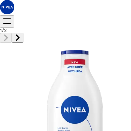
1
/
2