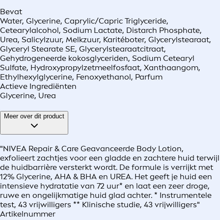
Bevat
Water, Glycerine, Caprylic/Capric Triglyceride,
Cetearylalcohol, Sodium Lactate, Distarch Phosphate,
Urea, Salicylzuur, Melkzuur, Karitéboter, Glycerylstearaat,
Glyceryl Stearate SE, Glycerylstearaatcitraat,
Gehydrogeneerde kokosglyceriden, Sodium Cetearyl
Sulfate, Hydroxypropylzetmeelfosfaat, Xanthaangom,
Ethylhexylglycerine, Fenoxyethanol, Parfum
Actieve Ingrediënten
Glycerine, Urea
Meer over dit product
"NIVEA Repair & Care Geavanceerde Body Lotion,
exfolieert zachtjes voor een gladde en zachtere huid terwijl
de huidbarrière versterkt wordt. De formule is verrijkt met
12% Glycerine, AHA & BHA en UREA. Het geeft je huid een
intensieve hydratatie van 72 uur* en laat een zeer droge,
ruwe en ongelijkmatige huid glad achter. * Instrumentele
test, 43 vrijwilligers ** Klinische studie, 43 vrijwilligers"
Artikelnummer