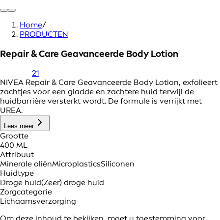
Home
/
PRODUCTEN
Repair & Care Geavanceerde Body Lotion
21
NIVEA Repair & Care Geavanceerde Body Lotion, exfolieert
zachtjes voor een gladde en zachtere huid terwijl de
huidbarrière versterkt wordt. De formule is verrijkt met
UREA.
Lees meer
Grootte
400 ML
Attribuut
Minerale oliën
Microplastics
Siliconen
Huidtype
Droge huid
(Zeer) droge huid
Zorgcategorie
Lichaamsverzorging
Om deze inhoud te bekijken, moet u toestemming voor