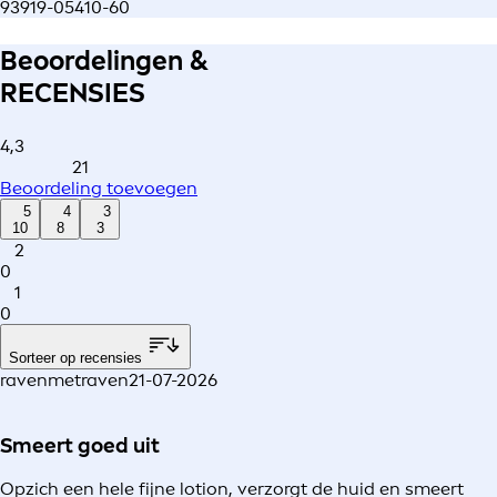
93919-05410-60
Beoordelingen &
RECENSIES
4,3
21
Beoordeling toevoegen
5
4
3
10
8
3
2
0
1
0
Sorteer op recensies
ravenmetraven
21-07-2026
Smeert goed uit
Opzich een hele fijne lotion, verzorgt de huid en smeert