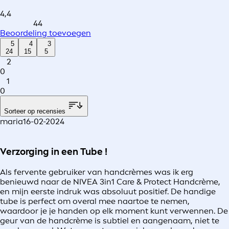
4,4
44
Beoordeling toevoegen
5
4
3
24
15
5
2
0
1
0
Sorteer op recensies
maria
16-02-2024
Verzorging in een Tube !
Als fervente gebruiker van handcrèmes was ik erg
benieuwd naar de NIVEA 3in1 Care & Protect Handcrème,
en mijn eerste indruk was absoluut positief. De handige
tube is perfect om overal mee naartoe te nemen,
waardoor je je handen op elk moment kunt verwennen. De
geur van de handcrème is subtiel en aangenaam, niet te