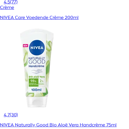
4,5
(77)
Crème
NIVEA Care Voedende Crème 200ml
4,7
(30)
NIVEA Naturally Good Bio Aloë Vera Handcrème 75ml