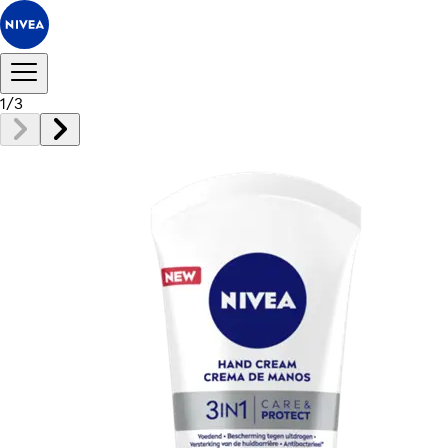
1
/
3