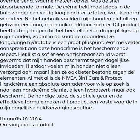
overheersend. Wat me meteen opviel, was de snel
absorberende formule. De crème trekt moeiteloos in de
huid zonder een vettig laagje achter te laten, wat ik enorm
waardeer. Na het gebruik voelden mijn handen niet alleen
gehydrateerd aan, maar ook merkbaar zachter. Dit product
heeft echt geholpen bij het herstellen van droge plekjes op
mijn handen, vooral in de koudere maanden. De
langdurige hydratatie is een groot pluspunt. Wat me verder
aanspreekt aan deze handcrème is het beschermende
aspect. Het lijkt alsof er een onzichtbaar schild wordt
gevormd dat mijn handen beschermt tegen dagelijkse
invloeden. Hierdoor voelen mijn handen niet alleen
verzorgd aan, maar lijken ze ook beter bestand tegen de
elementen. Al met al is de NIVEA 3in1 Care & Protect
Handcrème een absolute aanrader voor wie op zoek is
naar een handcrème die niet alleen hydrateert, maar ook
beschermt. De handige tube, de subtiele geur en de
effectieve formule maken dit product een vaste waarde in
mijn dagelijkse huidverzorgingsroutine.
I.braun
15-02-2024
Ontving gratis product