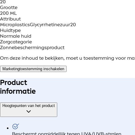
20
Grootte
200 ML
Attribuut
Microplastics
Glycyrrhetinezuur
20
Huidtype
Normale huid
Zorgcategorie
Zonnebeschermingsproduct
Om deze inhoud te bekijken, moet u toestemming voor ma
Marketingtoestemming inschakelen
Product
informatie
Hoogtepunten van het product
Beschermt onmiddellijk tegen UVA/UVB-stralen