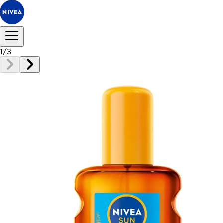
1
/
3