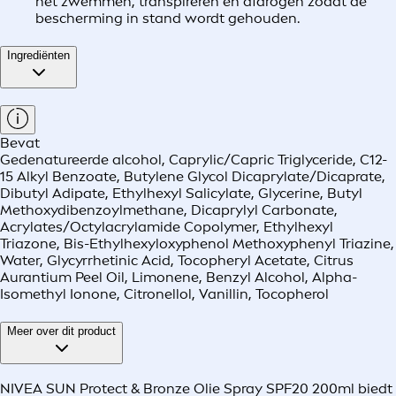
het zwemmen, transpireren en afdrogen zodat de
bescherming in stand wordt gehouden.
Ingrediënten
Bevat
Gedenatureerde alcohol, Caprylic/Capric Triglyceride, C12-
15 Alkyl Benzoate, Butylene Glycol Dicaprylate/Dicaprate,
Dibutyl Adipate, Ethylhexyl Salicylate, Glycerine, Butyl
Methoxydibenzoylmethane, Dicaprylyl Carbonate,
Acrylates/Octylacrylamide Copolymer, Ethylhexyl
Triazone, Bis-Ethylhexyloxyphenol Methoxyphenyl Triazine,
Water, Glycyrrhetinic Acid, Tocopheryl Acetate, Citrus
Aurantium Peel Oil, Limonene, Benzyl Alcohol, Alpha-
Isomethyl Ionone, Citronellol, Vanillin, Tocopherol
Meer over dit product
NIVEA SUN Protect & Bronze Olie Spray SPF20 200ml biedt