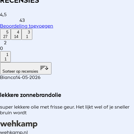
RECENSIES
4,5
43
Beoordeling toevoegen
5
4
3
27
14
1
2
0
1
1
Sorteer op recensies
Bianca
14-05-2026
lekkere zonnebrandolie
super lekkere olie met frisse geur. Het lijkt wel of je sneller
bruin wordt
wehkamp.nl