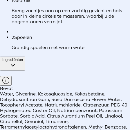
1
Gebruik
Breng zachtjes aan op een vochtig gezicht en hals
door in kleine cirkels te masseren, waarbij u de
oogcontouren vermijdt.
2
Spoelen
Grondig spoelen met warm water
Ingrediënten
Bevat
Water, Glycerine, Kokosglucoside, Kokosbetaïne,
Dehydroxanthan Gum, Rosa Damascena Flower Water,
Tocopheryl Acetate, Natriumchloride, Citroenzuur, PEG-40
Hydrogenated Castor Oil, Natriumbenzoaat, Potassium
Sorbate, Sorbic Acid, Citrus Aurantium Peel Oil, Linalool,
Citronellol, Geraniol, Limonene,
Tetramethylacetyloctahydronaftalenen, Methyl Benzoate,