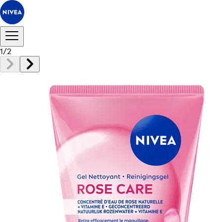
1
/
2