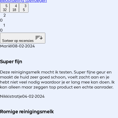
Beoordeling toevoegen
5
4
3
32
18
5
2
0
1
0
Sorteer op recensies
Mariël
08-02-2024
Super fijn
Deze reinigingsmelk mocht ik testen. Super fijne geur en
maakt de huid zeer goed schoon, voelt zacht aan en je
hebt niet veel nodig waardoor je er lang mee kan doen. Ik
kan alleen maar zeggen top product een echte aanrader.
Nikkistratje
04-02-2024
Romige reinigingsmelk