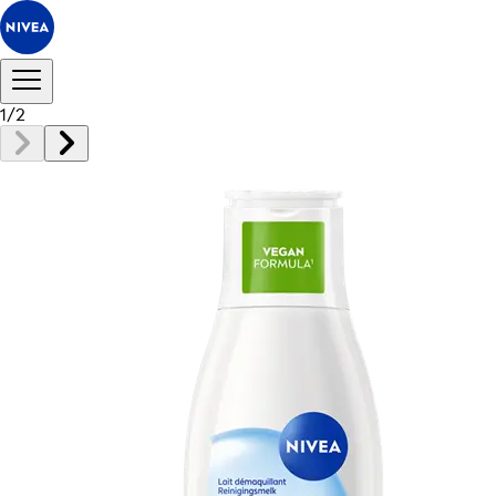
1
/
2