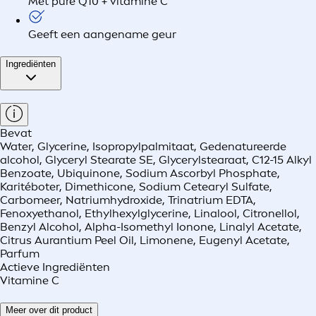
Met pure Q10 + vitamine C
Geeft een aangename geur
Ingrediënten
Bevat
Water, Glycerine, Isopropylpalmitaat, Gedenatureerde
alcohol, Glyceryl Stearate SE, Glycerylstearaat, C12-15 Alkyl
Benzoate, Ubiquinone, Sodium Ascorbyl Phosphate,
Karitéboter, Dimethicone, Sodium Cetearyl Sulfate,
Carbomeer, Natriumhydroxide, Trinatrium EDTA,
Fenoxyethanol, Ethylhexylglycerine, Linalool, Citronellol,
Benzyl Alcohol, Alpha-Isomethyl Ionone, Linalyl Acetate,
Citrus Aurantium Peel Oil, Limonene, Eugenyl Acetate,
Parfum
Actieve Ingrediënten
Vitamine C
Meer over dit product