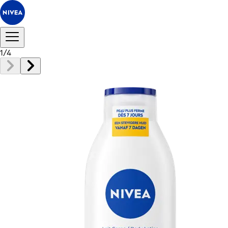
1
/
4