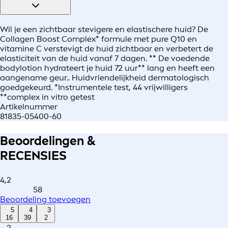
Wil je een zichtbaar stevigere en elastischere huid? De
Collagen Boost Complex* formule met pure Q10 en
vitamine C verstevigt de huid zichtbaar en verbetert de
elasticiteit van de huid vanaf 7 dagen. ** De voedende
bodylotion hydrateert je huid 72 uur** lang en heeft een
aangename geur.. Huidvriendelijkheid dermatologisch
goedgekeurd. *Instrumentele test, 44 vrijwilligers
**complex in vitro getest
Artikelnummer
81835-05400-60
Beoordelingen &
RECENSIES
4,2
58
Beoordeling toevoegen
5
4
3
16
39
2
2