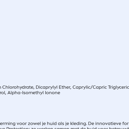
hlorohydrate, Dicaprylyl Ether, Caprylic/Capric Triglycerid
rol, Alpha-Isomethyl Ionone
herming voor zowel je huid als je kleding. De innovatieve fo
tive Protection: ze werken samen met de huid voor betrouw