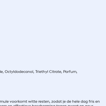
e, Octyldodecanol, Triethyl Citrate, Parfum,
rmule voorkomt witte resten, zodat je de hele dag fris en
bare en effectieve bescherming tegen zweet en geur.