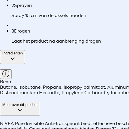
2
Sprayen
Spray 15 cm van de oksels houden
3
Drogen
Laat het product na aanbrenging drogen
Ingrediënten
Bevat
Butane, Isobutane, Propane, Isopropylpalmitaat, Aluminum C
Disteardimonium Hectorite, Propylene Carbonate, Tocophe
Meer over dit product
NIVEA Pure Invisible Anti-Transpirant biedt effectieve besc
schoon blijft. Onze anti-transpirants bieden Derma 72u Ac