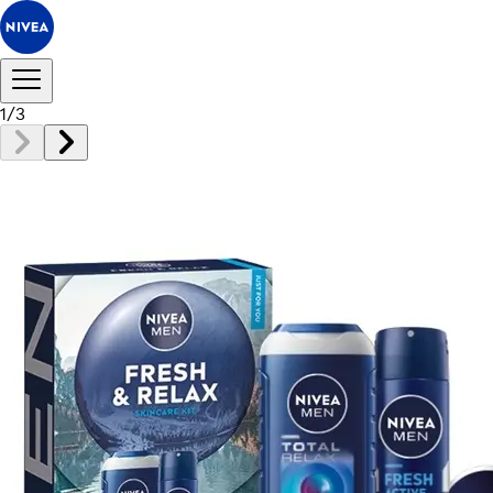
1
/
3